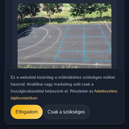
Ez a weboldal kizárólag a működéshez szükséges sütiket
használ. Analitikai vagy marketing sütit csak a
Országos meleg aszfaltozás udvarra,
hozzájárulásoddal helyezünk el. Részletek az
Adatkezelési
beállóra, parkolóra és utakhoz
tájékoztatóban
.
../referencia/15.jpg
Elfogadom
Csak a szükséges