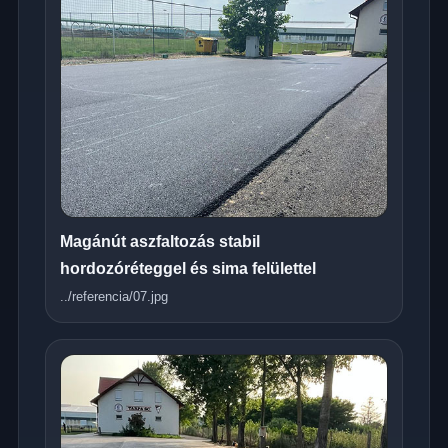
Magánút aszfaltozás stabil
hordozóréteggel és sima felülettel
../referencia/07.jpg