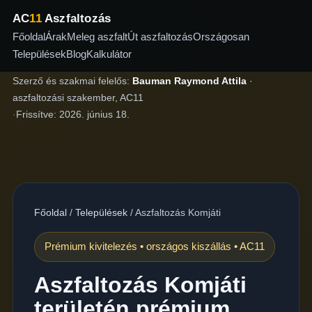
AC
11
Aszfaltozás
Főoldal
Árak
Meleg aszfalt
Út aszfaltozás
Országosan
Települések
Blog
Kalkulátor
Szerző és szakmai felelős:
Bauman Raymond Attila
·
aszfaltozási szakember, AC11
·
Frissítve:
2026. június 18.
Főoldal
/
Települések
/
Aszfaltozás Komjáti
Prémium kivitelezés • országos kiszállás • AC11
Aszfaltozás Komjáti
területén prémium