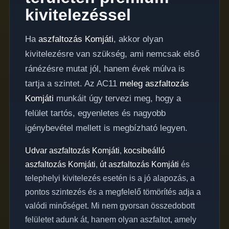
kivitelezéssel
Ha
aszfaltozás Komjáti
, akkor olyan
kivitelezésre van szükség, ami nemcsak első
ránézésre mutat jól, hanem évek múlva is
tartja a szintet. Az AC11
meleg aszfaltozás
Komjáti
munkáit úgy tervezi meg, hogy a
felület tartós, egyenletes és nagyobb
igénybevétel mellett is megbízható legyen.
Udvar aszfaltozás Komjáti
,
kocsibeálló
aszfaltozás Komjáti
,
út aszfaltozás Komjáti
és
telephelyi kivitelezés esetén is a jó alapozás, a
pontos szintezés és a megfelelő tömörítés adja a
valódi minőséget. Mi nem gyorsan összedobott
felületet adunk át, hanem olyan aszfaltot, amely