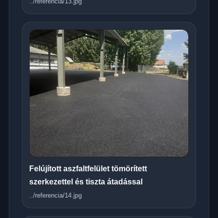
../referencia/13.jpg
Felújított aszfaltfelület tömörített
szerkezettel és tiszta átadással
../referencia/14.jpg