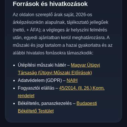
Források és hivatkozások
Az oldalon szereplő árak saját, 2026-os
árképzésünkön alapulnak, tájékoztató jellegűek
(nettó, + ÁFA); a végleges ár helyszíni felmérés
után, egyedi ajánlatban kerül meghatározásra. A
műszaki és jogi tartalom a hazai gyakorlatra és az
alábbi hivatalos forrásokra támaszkodik:
Útépítési műszaki háttér –
Magyar Útügyi
Társaság (Útügyi Műszaki Előírások)
Adatvédelem (GDPR) –
NAIH
Fogyasztói elállás –
45/2014. (II. 26.) Korm.
rendelet
Békéltetés, panaszkezelés –
Budapesti
Békéltető Testület