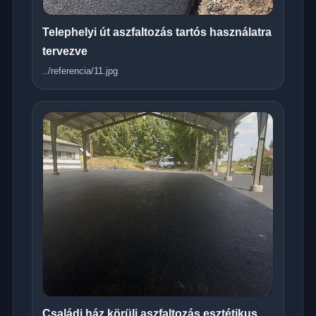
Telephelyi út aszfaltozás tartós használatra
tervezve
../referencia/11.jpg
Családi ház körüli aszfaltozás esztétikus