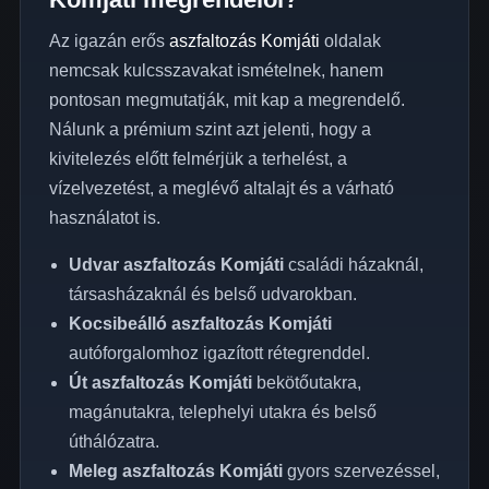
Az igazán erős
aszfaltozás Komjáti
oldalak
nemcsak kulcsszavakat ismételnek, hanem
pontosan megmutatják, mit kap a megrendelő.
Nálunk a prémium szint azt jelenti, hogy a
kivitelezés előtt felmérjük a terhelést, a
vízelvezetést, a meglévő altalajt és a várható
használatot is.
Udvar aszfaltozás Komjáti
családi házaknál,
társasházaknál és belső udvarokban.
Kocsibeálló aszfaltozás Komjáti
autóforgalomhoz igazított rétegrenddel.
Út aszfaltozás Komjáti
bekötőutakra,
magánutakra, telephelyi utakra és belső
úthálózatra.
Meleg aszfaltozás Komjáti
gyors szervezéssel,