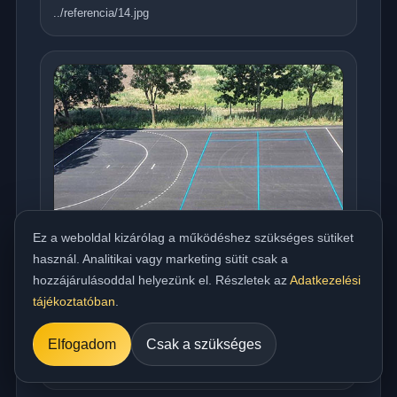
../referencia/14.jpg
Ez a weboldal kizárólag a működéshez szükséges sütiket
használ. Analitikai vagy marketing sütit csak a
hozzájárulásoddal helyezünk el. Részletek az
Adatkezelési
tájékoztatóban
.
Országos meleg aszfaltozás udvarra,
beállóra, parkolóra és utakhoz
Elfogadom
Csak a szükséges
../referencia/15.jpg