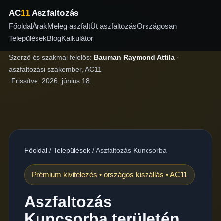
AC
11
Aszfaltozás
Főoldal
Árak
Meleg aszfalt
Út aszfaltozás
Országosan
Települések
Blog
Kalkulátor
Szerző és szakmai felelős:
Bauman Raymond Attila
·
aszfaltozási szakember, AC11
·
Frissítve:
2026. június 18.
Főoldal
/
Települések
/
Aszfaltozás Kuncsorba
Prémium kivitelezés • országos kiszállás • AC11
Aszfaltozás
Kuncsorba területén