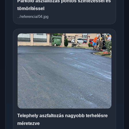
Parkoló aszfaltozás pontos szintezéssel és
tömörítéssel
../referencia/04.jpg
Telephely aszfaltozás nagyobb terhelésre
méretezve