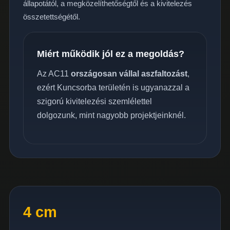
állapotától, a megközelíthetőségtől és a kivitelezés
összetettségétől.
Miért működik jól ez a megoldás?
Az AC11
országosan vállal aszfaltozást
,
ezért Kuncsorba területén is ugyanazzal a
szigorú kivitelezési szemlélettel
dolgozunk, mint nagyobb projektjeinknél.
4 cm