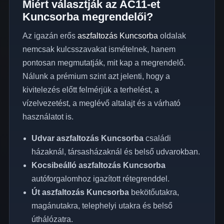
Miért választják az AC11-et
Kuncsorba megrendelői?
Az igazán erős
aszfaltozás Kuncsorba
oldalak
nemcsak kulcsszavakat ismételnek, hanem
pontosan megmutatják, mit kap a megrendelő.
Nálunk a prémium szint azt jelenti, hogy a
kivitelezés előtt felmérjük a terhelést, a
vízelvezetést, a meglévő altalajt és a várható
használatot is.
Udvar aszfaltozás Kuncsorba
családi
házaknál, társasházaknál és belső udvarokban.
Kocsibeálló aszfaltozás Kuncsorba
autóforgalomhoz igazított rétegrenddel.
Út aszfaltozás Kuncsorba
bekötőutakra,
magánutakra, telephelyi utakra és belső
úthálózatra.