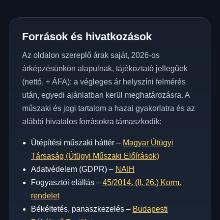
Források és hivatkozások
Az oldalon szereplő árak saját, 2026-os
árképzésünkön alapulnak, tájékoztató jellegűek
(nettó, + ÁFA); a végleges ár helyszíni felmérés
után, egyedi ajánlatban kerül meghatározásra. A
műszaki és jogi tartalom a hazai gyakorlatra és az
alábbi hivatalos forrásokra támaszkodik:
Útépítési műszaki háttér –
Magyar Útügyi
Társaság (Útügyi Műszaki Előírások)
Adatvédelem (GDPR) –
NAIH
Fogyasztói elállás –
45/2014. (II. 26.) Korm.
rendelet
Békéltetés, panaszkezelés –
Budapesti