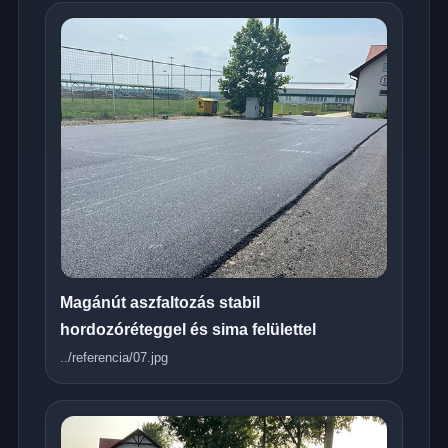
Magánút aszfaltozás stabil
hordozóréteggel és sima felülettel
../referencia/07.jpg