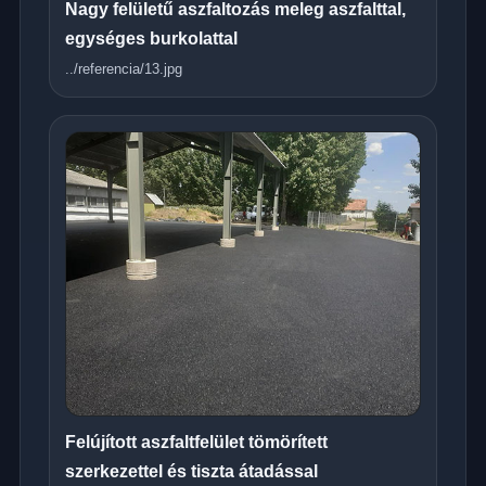
Nagy felületű aszfaltozás meleg aszfalttal,
egységes burkolattal
../referencia/13.jpg
Felújított aszfaltfelület tömörített
szerkezettel és tiszta átadással