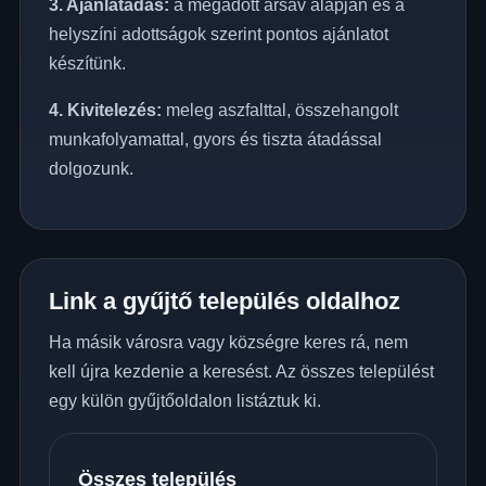
3. Ajánlatadás:
a megadott ársáv alapján és a
helyszíni adottságok szerint pontos ajánlatot
készítünk.
4. Kivitelezés:
meleg aszfalttal, összehangolt
munkafolyamattal, gyors és tiszta átadással
dolgozunk.
Link a gyűjtő település oldalhoz
Ha másik városra vagy községre keres rá, nem
kell újra kezdenie a keresést. Az összes települést
egy külön gyűjtőoldalon listáztuk ki.
Összes település