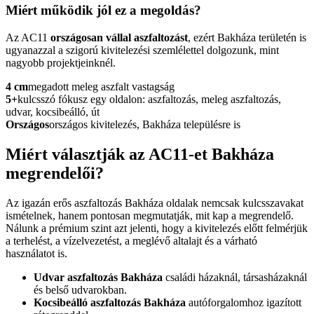
Miért működik jól ez a megoldás?
Az AC11
országosan vállal aszfaltozást
, ezért Bakháza területén is
ugyanazzal a szigorú kivitelezési szemlélettel dolgozunk, mint
nagyobb projektjeinknél.
4 cm
megadott meleg aszfalt vastagság
5+
kulcsszó fókusz egy oldalon: aszfaltozás, meleg aszfaltozás,
udvar, kocsibeálló, út
Országos
országos kivitelezés, Bakháza településre is
Miért választják az AC11-et Bakháza
megrendelői?
Az igazán erős
aszfaltozás Bakháza
oldalak nemcsak kulcsszavakat
ismételnek, hanem pontosan megmutatják, mit kap a megrendelő.
Nálunk a prémium szint azt jelenti, hogy a kivitelezés előtt felmérjük
a terhelést, a vízelvezetést, a meglévő altalajt és a várható
használatot is.
Udvar aszfaltozás Bakháza
családi házaknál, társasházaknál
és belső udvarokban.
Kocsibeálló aszfaltozás Bakháza
autóforgalomhoz igazított