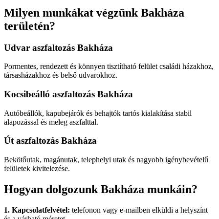
Milyen munkákat végzünk Bakháza
területén?
Udvar aszfaltozás Bakháza
Pormentes, rendezett és könnyen tisztítható felület családi házakhoz,
társasházakhoz és belső udvarokhoz.
Kocsibeálló aszfaltozás Bakháza
Autóbeállók, kapubejárók és behajtók tartós kialakítása stabil
alapozással és meleg aszfalttal.
Út aszfaltozás Bakháza
Bekötőutak, magánutak, telephelyi utak és nagyobb igénybevételű
felületek kivitelezése.
Hogyan dolgozunk Bakháza munkáin?
1. Kapcsolatfelvétel:
telefonon vagy e-mailben elküldi a helyszínt
és a várható méretet.