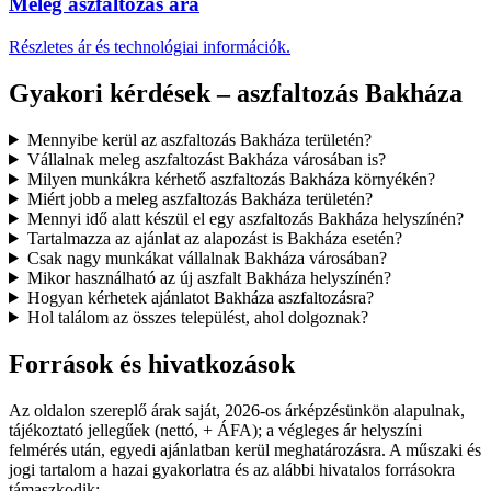
Meleg aszfaltozás ára
Részletes ár és technológiai információk.
Gyakori kérdések – aszfaltozás Bakháza
Mennyibe kerül az aszfaltozás Bakháza területén?
Vállalnak meleg aszfaltozást Bakháza városában is?
Milyen munkákra kérhető aszfaltozás Bakháza környékén?
Miért jobb a meleg aszfaltozás Bakháza területén?
Mennyi idő alatt készül el egy aszfaltozás Bakháza helyszínén?
Tartalmazza az ajánlat az alapozást is Bakháza esetén?
Csak nagy munkákat vállalnak Bakháza városában?
Mikor használható az új aszfalt Bakháza helyszínén?
Hogyan kérhetek ajánlatot Bakháza aszfaltozásra?
Hol találom az összes települést, ahol dolgoznak?
Források és hivatkozások
Az oldalon szereplő árak saját, 2026-os árképzésünkön alapulnak,
tájékoztató jellegűek (nettó, + ÁFA); a végleges ár helyszíni
felmérés után, egyedi ajánlatban kerül meghatározásra. A műszaki és
jogi tartalom a hazai gyakorlatra és az alábbi hivatalos forrásokra
támaszkodik: