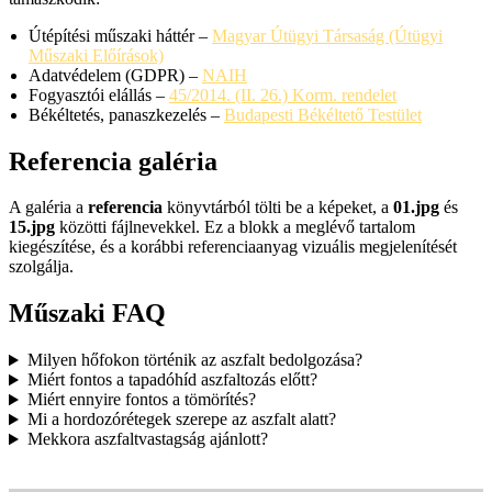
Útépítési műszaki háttér –
Magyar Útügyi Társaság (Útügyi
Műszaki Előírások)
Adatvédelem (GDPR) –
NAIH
Fogyasztói elállás –
45/2014. (II. 26.) Korm. rendelet
Békéltetés, panaszkezelés –
Budapesti Békéltető Testület
Referencia galéria
A galéria a
referencia
könyvtárból tölti be a képeket, a
01.jpg
és
15.jpg
közötti fájlnevekkel. Ez a blokk a meglévő tartalom
kiegészítése, és a korábbi referenciaanyag vizuális megjelenítését
szolgálja.
Műszaki FAQ
Milyen hőfokon történik az aszfalt bedolgozása?
Miért fontos a tapadóhíd aszfaltozás előtt?
Miért ennyire fontos a tömörítés?
Mi a hordozórétegek szerepe az aszfalt alatt?
Mekkora aszfaltvastagság ajánlott?