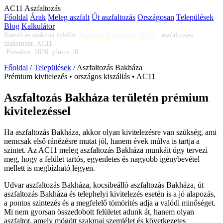
AC
11
Aszfaltozás
Főoldal
Árak
Meleg aszfalt
Út aszfaltozás
Országosan
Települések
Blog
Kalkulátor
Szerző és szakmai felelős:
Bauman Raymond Attila
·
aszfaltozási
szakember, AC11
·
Frissítve:
2026. június 18.
Főoldal
/
Települések
/
Aszfaltozás Bakháza
Prémium kivitelezés • országos kiszállás • AC11
Aszfaltozás Bakháza területén prémium
kivitelezéssel
Ha
aszfaltozás Bakháza
, akkor olyan kivitelezésre van szükség, ami
nemcsak első ránézésre mutat jól, hanem évek múlva is tartja a
szintet. Az AC11
meleg aszfaltozás Bakháza
munkáit úgy tervezi
meg, hogy a felület tartós, egyenletes és nagyobb igénybevétel
mellett is megbízható legyen.
Udvar aszfaltozás Bakháza
,
kocsibeálló aszfaltozás Bakháza
,
út
aszfaltozás Bakháza
és telephelyi kivitelezés esetén is a jó alapozás,
a pontos szintezés és a megfelelő tömörítés adja a valódi minőséget.
Mi nem gyorsan összedobott felületet adunk át, hanem olyan
aszfaltot, amely mögött szakmai szemlélet és következetes