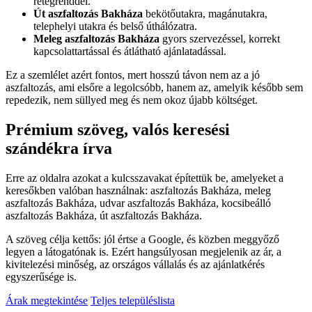
rétegrenddel.
Út aszfaltozás Bakháza
bekötőutakra, magánutakra,
telephelyi utakra és belső úthálózatra.
Meleg aszfaltozás Bakháza
gyors szervezéssel, korrekt
kapcsolattartással és átlátható ajánlatadással.
Ez a szemlélet azért fontos, mert hosszú távon nem az a jó
aszfaltozás, ami elsőre a legolcsóbb, hanem az, amelyik később sem
repedezik, nem süllyed meg és nem okoz újabb költséget.
Prémium szöveg, valós keresési
szándékra írva
Erre az oldalra azokat a kulcsszavakat építettük be, amelyeket a
keresőkben valóban használnak:
aszfaltozás Bakháza
,
meleg
aszfaltozás Bakháza
,
udvar aszfaltozás Bakháza
,
kocsibeálló
aszfaltozás Bakháza
,
út aszfaltozás Bakháza
.
A szöveg célja kettős: jól értse a Google, és közben meggyőző
legyen a látogatónak is. Ezért hangsúlyosan megjelenik az ár, a
kivitelezési minőség, az országos vállalás és az ajánlatkérés
egyszerűsége is.
Árak megtekintése
Teljes településlista