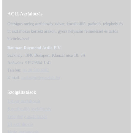
AC11 Aszfaltozás
Országos meleg aszfaltozás: udvar, kocsibeálló, parkoló, telephely és
út aszfaltozás korrekt árakon, gyors helyszíni felméréssel és tartós
kivitelezéssel.
Bauman Raymond Attila E.V.
Székhely: 1046 Budapest, Klauzál utca 18. 5A
Adószám: 91979564-1-41
Telefon:
06 20 580 6062
E-mail:
iroda@melegaszfalt.hu
Szolgáltatások
Udvar aszfaltozás
Kocsibeálló aszfaltozás
Telephely aszfaltozás
Út aszfaltozás
Járda aszfaltozás