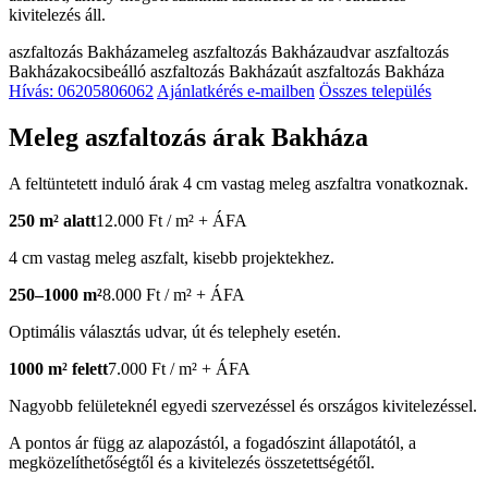
kivitelezés áll.
aszfaltozás Bakháza
meleg aszfaltozás Bakháza
udvar aszfaltozás
Bakháza
kocsibeálló aszfaltozás Bakháza
út aszfaltozás Bakháza
Hívás: 06205806062
Ajánlatkérés e-mailben
Összes település
Meleg aszfaltozás árak Bakháza
A feltüntetett induló árak 4 cm vastag meleg aszfaltra vonatkoznak.
250 m² alatt
12.000 Ft / m² + ÁFA
4 cm vastag meleg aszfalt, kisebb projektekhez.
250–1000 m²
8.000 Ft / m² + ÁFA
Optimális választás udvar, út és telephely esetén.
1000 m² felett
7.000 Ft / m² + ÁFA
Nagyobb felületeknél egyedi szervezéssel és országos kivitelezéssel.
A pontos ár függ az alapozástól, a fogadószint állapotától, a
megközelíthetőségtől és a kivitelezés összetettségétől.