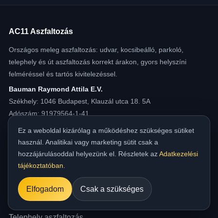
AC11 Aszfaltozás
Országos meleg aszfaltozás: udvar, kocsibeálló, parkoló,
telephely és út aszfaltozás korrekt árakon, gyors helyszíni
felméréssel és tartós kivitelezéssel.
Bauman Raymond Attila E.V.
Székhely: 1046 Budapest, Klauzál utca 18. 5A
Adószám: 91979564-1-41
Telefon:
06 20 580 6062
Ez a weboldal kizárólag a működéshez szükséges sütiket
E-mail:
iroda@melegaszfalt.hu
használ. Analitikai vagy marketing sütit csak a
hozzájárulásoddal helyezünk el. Részletek az
Adatkezelési
Szolgáltatások
tájékoztatóban
.
Udvar aszfaltozás
Elfogadom
Csak a szükséges
Kocsibeálló aszfaltozás
Telephely aszfaltozás