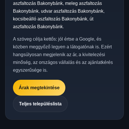
aszfaltozás Bakonybánk
,
meleg aszfaltozás
Bakonybánk
,
udvar aszfaltozás Bakonybánk
,
kocsibeálló aszfaltozás Bakonybánk
,
út
aszfaltozás Bakonybánk
.
A szöveg célja kettős: jól értse a Google, és
közben meggyőző legyen a látogatónak is. Ezért
hangsúlyosan megjelenik az ár, a kivitelezési
minőség, az országos vállalás és az ajánlatkérés
egyszerűsége is.
Árak megtekintése
Teljes településlista