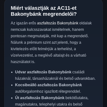
Miért választják az AC11-et
Bakonybánk megrendelői?
Az igazán erős
aszfaltozás Bakonybánk
oldalak
nemcsak kulcsszavakat ismételnek, hanem
pontosan megmutatják, mit kap a megrendelő.
Nálunk a prémium szint azt jelenti, hogy a
kivitelezés előtt felmérjük a terhelést, a
vízelvezetést, a meglévő altalajt és a várható
használatot is.
Udvar aszfaltozás Bakonybánk
családi
házaknál, társasházaknál és belső udvarokban.
Kocsibeálló aszfaltozás Bakonybánk
autóforgalomhoz igazított rétegrenddel.
Út aszfaltozás Bakonybánk
bekötőutakra,
magánutakra, telephelyi utakra és belső