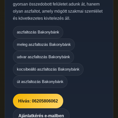
gyorsan összedobott felületet adunk át, hanem
olyan aszfaltot, amely mögött szakmai szemlélet
és következetes kivitelezés áll.
aszfaltozás Bakonybánk
meleg aszfaltozás Bakonybánk
udvar aszfaltozás Bakonybánk
kocsibeálló aszfaltozás Bakonybánk
út aszfaltozás Bakonybánk
Hívás: 06205806062
Ajánlatkérés e-mailben