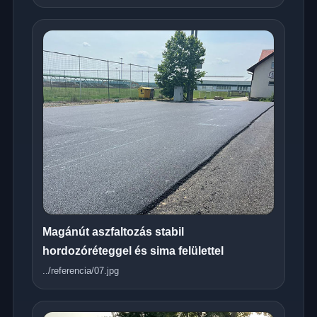
Magánút aszfaltozás stabil
hordozóréteggel és sima felülettel
../referencia/07.jpg