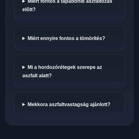
Miért fontos a tapadóhíd aszfaltozás
előtt?
Miért ennyire fontos a tömörítés?
Mi a hordozórétegek szerepe az
aszfalt alatt?
Mekkora aszfaltvastagság ajánlott?