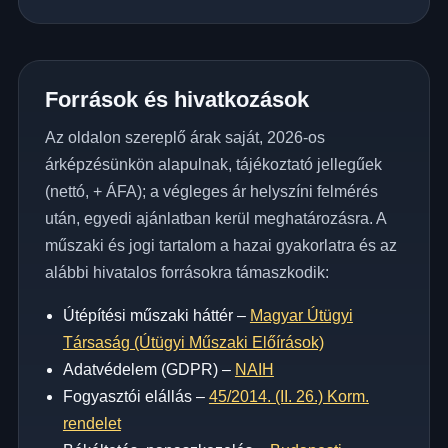
Források és hivatkozások
Az oldalon szereplő árak saját, 2026-os
árképzésünkön alapulnak, tájékoztató jellegűek
(nettó, + ÁFA); a végleges ár helyszíni felmérés
után, egyedi ajánlatban kerül meghatározásra. A
műszaki és jogi tartalom a hazai gyakorlatra és az
alábbi hivatalos forrásokra támaszkodik:
Útépítési műszaki háttér –
Magyar Útügyi
Társaság (Útügyi Műszaki Előírások)
Adatvédelem (GDPR) –
NAIH
Fogyasztói elállás –
45/2014. (II. 26.) Korm.
rendelet