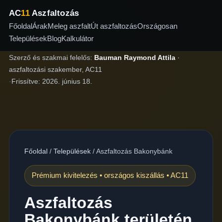
AC
11
Aszfaltozás
Főoldal
Árak
Meleg aszfalt
Út aszfaltozás
Országosan
Települések
Blog
Kalkulátor
Szerző és szakmai felelős:
Bauman Raymond Attila
·
aszfaltozási szakember, AC11
·
Frissítve:
2026. június 18.
Főoldal
/
Települések
/
Aszfaltozás Bakonybánk
Prémium kivitelezés • országos kiszállás • AC11
Aszfaltozás
Bakonybánk területén