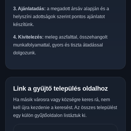
3. Ajánlatadás:
a megadott ársáv alapján és a
helyszíni adottságok szerint pontos ajánlatot
készítünk.
4. Kivitelezés:
meleg aszfalttal, összehangolt
munkafolyamattal, gyors és tiszta átadással
dolgozunk.
Link a gyűjtő település oldalhoz
Ha másik városra vagy községre keres rá, nem
kell újra kezdenie a keresést. Az összes települést
egy külön gyűjtőoldalon listáztuk ki.