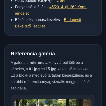
Adatvédelem (GDPR) –
NAIH
Fogyasztói elállás –
45/2014. (II. 26.) Korm.
rendelet
Békéltetés, panaszkezelés –
Budapesti
Békéltető Testület
Referencia galéria
A galéria a
referencia
könyvtárból tölti be a
képeket, a
01.jpg
és
15.jpg
közötti fájlnevekkel.
Ez a blokk a meglévő tartalom kiegészítése, és a
korábbi referenciaanyag vizuális megjelenítését
szolgálja.