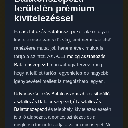
területén prémium
kivitelezéssel
Ha
aszfaltozás Balatonszepezd
, akkor olyan
kivitelezésre van szükség, ami nemcsak első
ránézésre mutat jól, hanem évek múlva is
tartja a szintet. Az AC11
meleg aszfaltozás
Balatonszepezd
munkáit úgy tervezi meg,
hogy a felület tartós, egyenletes és nagyobb
igénybevétel mellett is megbízható legyen.
Udvar aszfaltozás Balatonszepezd
,
kocsibeálló
aszfaltozás Balatonszepezd
,
út aszfaltozás
Balatonszepezd
és telephelyi kivitelezés esetén
is a jó alapozás, a pontos szintezés és a
megfelelő tömörítés adja a valódi minőséget. Mi