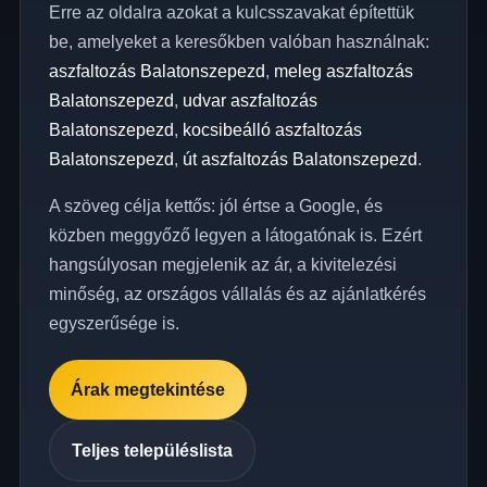
Erre az oldalra azokat a kulcsszavakat építettük
be, amelyeket a keresőkben valóban használnak:
aszfaltozás Balatonszepezd
,
meleg aszfaltozás
Balatonszepezd
,
udvar aszfaltozás
Balatonszepezd
,
kocsibeálló aszfaltozás
Balatonszepezd
,
út aszfaltozás Balatonszepezd
.
A szöveg célja kettős: jól értse a Google, és
közben meggyőző legyen a látogatónak is. Ezért
hangsúlyosan megjelenik az ár, a kivitelezési
minőség, az országos vállalás és az ajánlatkérés
egyszerűsége is.
Árak megtekintése
Teljes településlista