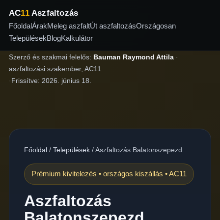
AC
11
Aszfaltozás
Főoldal
Árak
Meleg aszfalt
Út aszfaltozás
Országosan
Települések
Blog
Kalkulátor
Szerző és szakmai felelős:
Bauman Raymond Attila
·
aszfaltozási szakember, AC11
·
Frissítve:
2026. június 18.
Főoldal
/
Települések
/
Aszfaltozás Balatonszepezd
Prémium kivitelezés • országos kiszállás • AC11
Aszfaltozás
Balatonszepezd