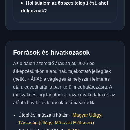
Hol találom az összes települést, ahol
dolgoznak?
Források és hivatkozások
Az oldalon szereplő árak saját, 2026-os
árképzésünkön alapulnak, tájékoztató jellegűek
(nettó, + ÁFA); a végleges ár helyszíni felmérés
után, egyedi ajánlatban kerül meghatározásra. A
műszaki és jogi tartalom a hazai gyakorlatra és az
alábbi hivatalos forrásokra támaszkodik:
Útépítési műszaki háttér –
Magyar Útügyi
Társaság (Útügyi Műszaki Előírások)