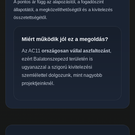
A pontos ár függ az alapozástól, a fogadószint
állapotától, a megközelíthetőségtől és a kivitelezés
összetettségétől.
Miért működik jól ez a megoldás?
Az AC11
országosan vállal aszfaltozást
,
ezért Balatonszepezd területén is
ugyanazzal a szigorú kivitelezési
szemlélettel dolgozunk, mint nagyobb
projektjeinknél.