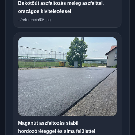
Bekötőút aszfaltozás meleg aszfalttal,
országos kivitelezéssel
../referencia/06.jpg
Magánút aszfaltozás stabil
hordozóréteggel és sima felülettel