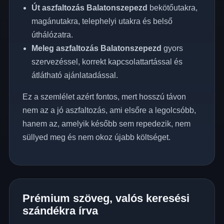
Út aszfaltozás Balatonszepezd
bekötőutakra,
magánutakra, telephelyi utakra és belső
úthálózatra.
Meleg aszfaltozás Balatonszepezd
gyors
szervezéssel, korrekt kapcsolattartással és
átlátható ajánlatadással.
Ez a szemlélet azért fontos, mert hosszú távon
nem az a jó aszfaltozás, ami elsőre a legolcsóbb,
hanem az, amelyik később sem repedezik, nem
süllyed meg és nem okoz újabb költséget.
Prémium szöveg, valós keresési
szándékra írva