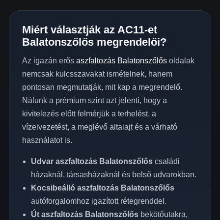
Miért választják az AC11-et
Balatonszőlős megrendelői?
Az igazán erős
aszfaltozás Balatonszőlős
oldalak
nemcsak kulcsszavakat ismételnek, hanem
pontosan megmutatják, mit kap a megrendelő.
Nálunk a prémium szint azt jelenti, hogy a
kivitelezés előtt felmérjük a terhelést, a
vízelvezetést, a meglévő altalajt és a várható
használatot is.
Udvar aszfaltozás Balatonszőlős
családi
házaknál, társasházaknál és belső udvarokban.
Kocsibeálló aszfaltozás Balatonszőlős
autóforgalomhoz igazított rétegrenddel.
Út aszfaltozás Balatonszőlős
bekötőutakra,