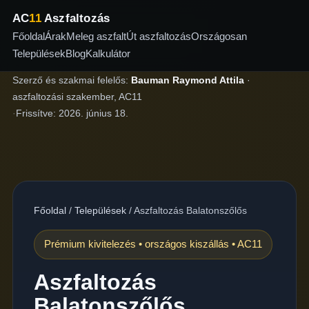
AC
11
Aszfaltozás
Főoldal
Árak
Meleg aszfalt
Út aszfaltozás
Országosan
Települések
Blog
Kalkulátor
Szerző és szakmai felelős:
Bauman Raymond Attila
·
aszfaltozási szakember, AC11
·
Frissítve:
2026. június 18.
Főoldal
/
Települések
/
Aszfaltozás Balatonszőlős
Prémium kivitelezés • országos kiszállás • AC11
Aszfaltozás
Balatonszőlős