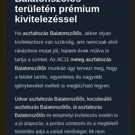
területén prémium
kivitelezéssel
Ha
aszfaltozás Balatonszőlős
, akkor olyan
kivitelezésre van szükség, ami nemcsak első
ránézésre mutat jól, hanem évek múlva is
tartja a szintet. Az AC11
meleg aszfaltozás
Balatonszőlős
munkáit úgy tervezi meg, hogy
a felület tartós, egyenletes és nagyobb
igénybevétel mellett is megbízható legyen.
Udvar aszfaltozás Balatonszőlős
,
kocsibeálló
aszfaltozás Balatonszőlős
,
út aszfaltozás
Balatonszőlős
és telephelyi kivitelezés esetén is
a jó alapozás, a pontos szintezés és a megfelelő
tömörítés adja a valódi minőséget. Mi nem