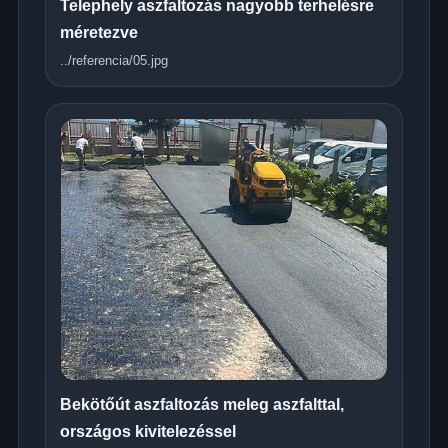
Telephely aszfaltozás nagyobb terhelésre
méretezve
../referencia/05.jpg
Bekötőút aszfaltozás meleg aszfalttal,
országos kivitelezéssel