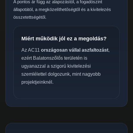
A pontos ár függ az alapozástól, a fogadószint
állapotától, a megközelíthetőségtől és a kivitelezés
összetettségétől.
Miért működik jól ez a megoldás?
Az AC11
országosan vállal aszfaltozást
,
ezért Balatonszőlős területén is
ugyanazzal a szigorú kivitelezési
szemlélettel dolgozunk, mint nagyobb
projektjeinknél.