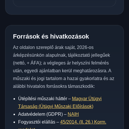
Források és hivatkozások
Az oldalon szereplő árak saját, 2026-os
árképzésünkön alapulnak, tájékoztató jellegűek
(nettó, + ÁFA); a végleges ár helyszíni felmérés
után, egyedi ajánlatban kerül meghatározásra. A
műszaki és jogi tartalom a hazai gyakorlatra és az
alábbi hivatalos forrásokra támaszkodik:
Útépítési műszaki háttér –
Magyar Útügyi
Társaság (Útügyi Műszaki Előírások)
Adatvédelem (GDPR) –
NAIH
Fogyasztói elállás –
45/2014. (II. 26.) Korm.