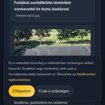
Felújított aszfaltfelület tömörített
szerkezettel és tiszta átadással
../referencia/14.jpg
Ez a weboldal kizárólag a működéshez szükséges sütiket
használ. Analitikai vagy marketing sütit csak a
hozzájárulásoddal helyezünk el. Részletek az
Adatkezelési
tájékoztatóban
.
Elfogadom
Csak a szükséges
Országos meleg aszfaltozás udvarra,
beállóra, parkolóra és utakhoz