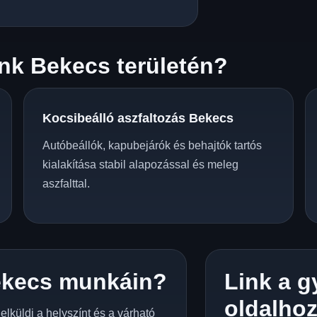
nk Bekecs területén?
Kocsibeálló aszfaltozás Bekecs
Autóbeállók, kapubejárók és behajtók tartós
kialakítása stabil alapozással és meleg
aszfalttal.
ekecs munkáin?
Link a g
oldalho
lküldi a helyszínt és a várható