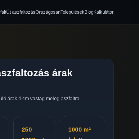
alt
Út aszfaltozás
Országosan
Települések
Blog
Kalkulátor
szfaltozás árak
nduló árak 4 cm vastag meleg aszfaltra
250–
1000 m²