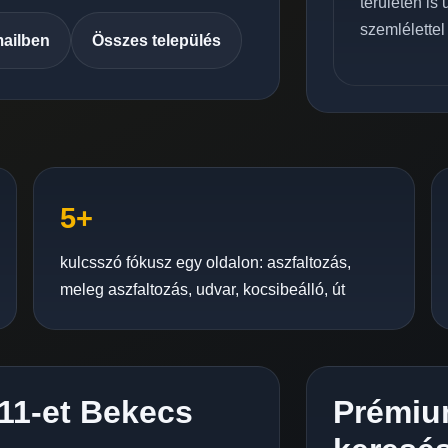
területén is
szemlélettel
mailben
Összes település
5+
kulcsszó fókusz egy oldalon: aszfaltozás,
meleg aszfaltozás, udvar, kocsibeálló, út
C11-et Bekecs
Prémiu