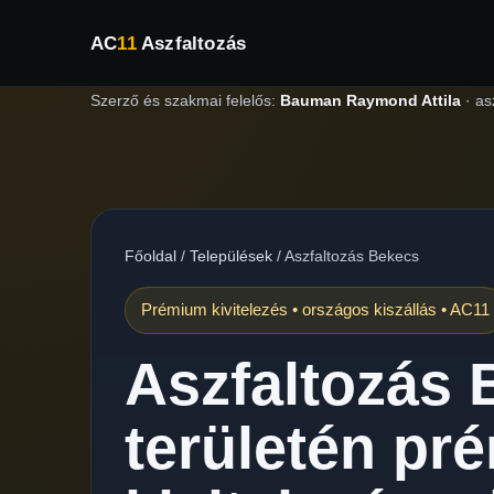
AC
11
Aszfaltozás
Szerző és szakmai felelős:
Bauman Raymond Attila
·
as
Főoldal
/
Települések
/
Aszfaltozás Bekecs
Prémium kivitelezés • országos kiszállás • AC11
Aszfaltozás 
területén pr