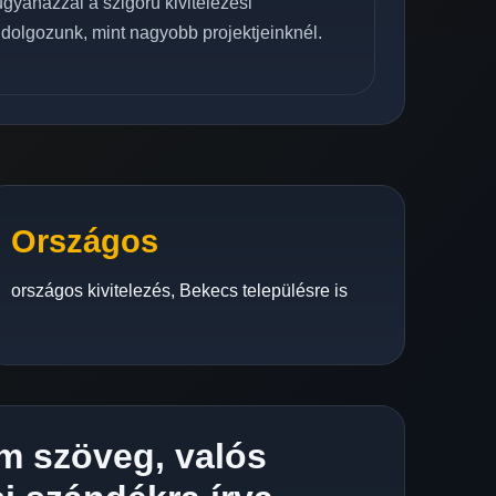
 ugyanazzal a szigorú kivitelezési
 dolgozunk, mint nagyobb projektjeinknél.
Országos
országos kivitelezés, Bekecs településre is
m szöveg, valós