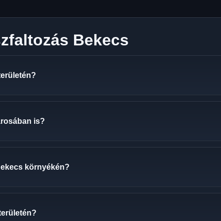
szfaltozás Bekecs
területén?
árosában is?
 Bekecs környékén?
területén?