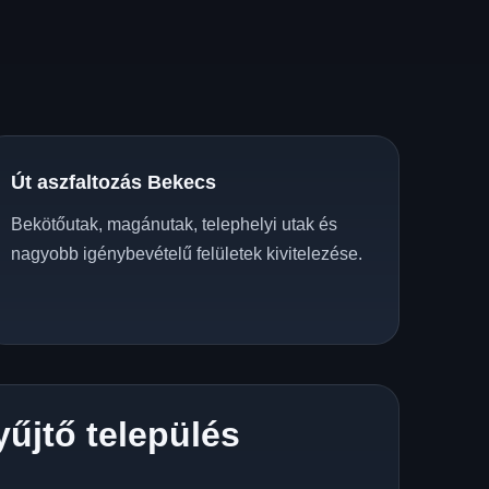
Út aszfaltozás Bekecs
Bekötőutak, magánutak, telephelyi utak és
nagyobb igénybevételű felületek kivitelezése.
yűjtő település
z