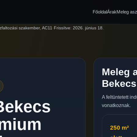
Főoldal
Árak
Meleg aszf
zfaltozási szakember, AC11
·
Frissítve:
2026. június 18.
Meleg a
Bekecs
A feltüntetett i
Bekecs
vonatkoznak.
émium
250 m²