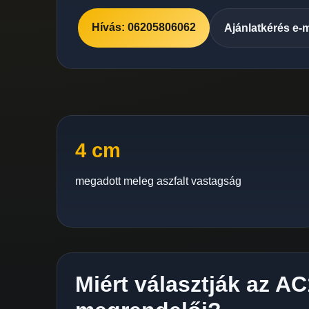
Hívás: 06205806062
Ajánlatkérés e-
4 cm
megadott meleg aszfalt vastagság
Miért választják az A