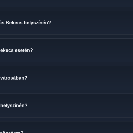
ozás Bekecs helyszínén?
 Bekecs esetén?
 városában?
 helyszínén?