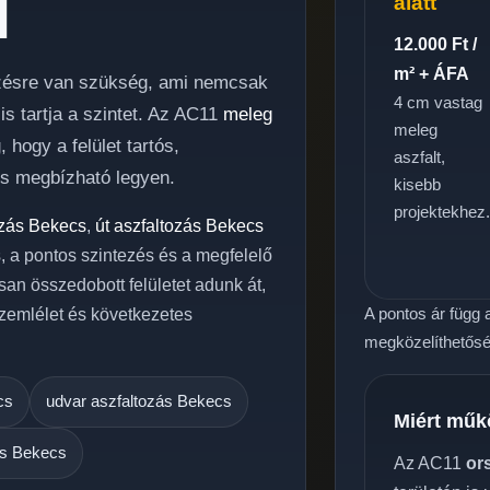
l
alatt
12.000 Ft /
m² + ÁFA
lezésre van szükség, ami nemcsak
4 cm vastag
s tartja a szintet. Az AC11
meleg
meleg
hogy a felület tartós,
aszfalt,
is megbízható legyen.
kisebb
projektekhez
ozás Bekecs
,
út aszfaltozás Bekecs
s, a pontos szintezés és a megfelelő
san összedobott felületet adunk át,
A pontos ár függ a
zemlélet és következetes
megközelíthetőség
cs
udvar aszfaltozás Bekecs
Miért műk
ás Bekecs
Az AC11
or