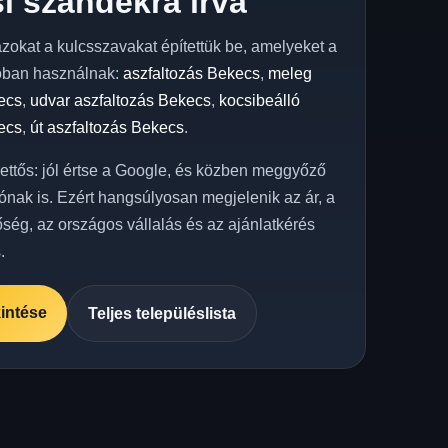
i szándékra írva
azokat a kulcsszavakat építettük be, amelyeket a
óban használnak:
aszfaltozás Bekecs
,
meleg
ecs
,
udvar aszfaltozás Bekecs
,
kocsibeálló
ecs
,
út aszfaltozás Bekecs
.
kettős: jól értse a Google, és közben meggyőző
ónak is. Ezért hangsúlyosan megjelenik az ár, a
őség, az országos vállalás és az ajánlatkérés
.
intése
Teljes településlista