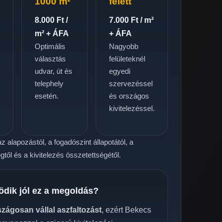
1000 m²
felett
8.000 Ft /
7.000 Ft / m²
m² + ÁFA
+ ÁFA
Optimális
Nagyobb
választás
felületeknél
udvar, út és
egyedi
telephely
szervezéssel
.
esetén.
és országos
kivitelezéssel.
z alapozástól, a fogadószint állapotától, a
től és a kivitelezés összetettségétől.
ödik jól ez a megoldás?
szágosan vállal aszfaltozást
, ezért Bekecs