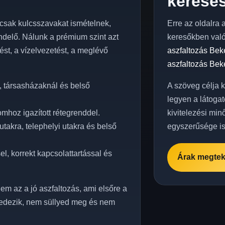
keresés
sak kulcsszavakat ismételnek,
Erre az oldalra 
delő. Nálunk a prémium szint azt
keresőkben val
elést, a vízelvezetést, a meglévő
aszfaltozás Bek
aszfaltozás Bek
, társasházaknál és belső
A szöveg célja 
legyen a látogat
mhoz igazított rétegrenddel.
kivitelezési min
akra, telephelyi utakra és belső
egyszerűsége is
l, korrekt kapcsolattartással és
Árak megtek
em az a jó aszfaltozás, ami elsőre a
edezik, nem süllyed meg és nem