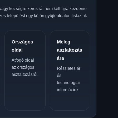
vagy községre keres rá, nem kell újra kezdenie
zes települést egy külön gyűjtőoldalon listáztuk
Országos
Meleg
oldal
aszfaltozás
ára
Átfogó oldal
az országos
Részletes ár
aszfaltozásról.
és
technológiai
információk.