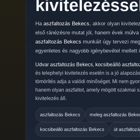
kivitelezésse
Ha
aszfaltozás Bekecs
, akkor olyan kivite
első ránézésre mutat jól, hanem évek múlva i
aszfaltozás Bekecs
munkáit úgy tervezi meg, 
egyenletes és nagyobb igénybevétel mellett 
Udvar aszfaltozás Bekecs
,
kocsibeálló aszfalt
és telephelyi kivitelezés esetén is a jó alapozá
tömörítés adja a valódi minőséget. Mi nem gyor
hanem olyan aszfaltot, amely mögött szakmai s
kivitelezés áll.
aszfaltozás Bekecs
meleg aszfaltozás Beke
kocsibeálló aszfaltozás Bekecs
út aszfaltoz