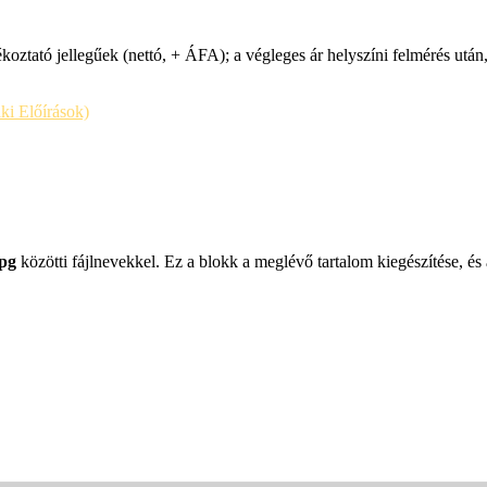
koztató jellegűek (nettó, + ÁFA); a végleges ár helyszíni felmérés után
i Előírások)
jpg
közötti fájlnevekkel. Ez a blokk a meglévő tartalom kiegészítése, és 