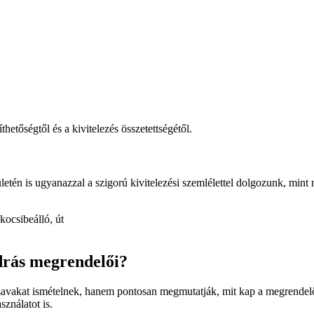
hetőségtől és a kivitelezés összetettségétől.
ületén is ugyanazzal a szigorú kivitelezési szemlélettel dolgozunk, mint
kocsibeálló, út
drás megrendelői?
vakat ismételnek, hanem pontosan megmutatják, mit kap a megrendelő. N
sználatot is.