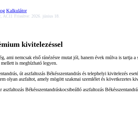
log
Kalkulátor
r, AC11
·
Frissítve:
2026. június 18.
émium kivitelezéssel
ség, ami nemcsak első ránézésre mutat jól, hanem évek múlva is tartja a
 mellett is megbízható legyen.
entandrás
,
út aszfaltozás Békésszentandrás
és telephelyi kivitelezés eset
m olyan aszfaltot, amely mögött szakmai szemlélet és következetes kivi
r aszfaltozás Békésszentandrás
kocsibeálló aszfaltozás Békésszentandrá