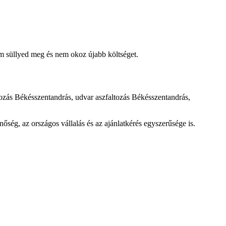
em süllyed meg és nem okoz újabb költséget.
tozás Békésszentandrás
,
udvar aszfaltozás Békésszentandrás
,
őség, az országos vállalás és az ajánlatkérés egyszerűsége is.