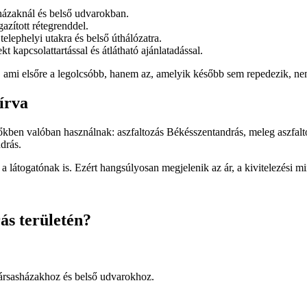
sházaknál és belső udvarokban.
azított rétegrenddel.
elephelyi utakra és belső úthálózatra.
t kapcsolattartással és átlátható ajánlatadással.
ás, ami elsőre a legolcsóbb, hanem az, amelyik később sem repedezik, n
írva
esőkben valóban használnak:
aszfaltozás Békésszentandrás
,
meleg aszfal
ndrás
.
 látogatónak is. Ezért hangsúlyosan megjelenik az ár, a kivitelezési min
s területén?
 társasházakhoz és belső udvarokhoz.