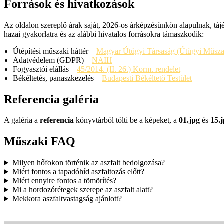
Források és hivatkozások
Az oldalon szereplő árak saját, 2026-os árképzésünkön alapulnak, tájé
hazai gyakorlatra és az alábbi hivatalos forrásokra támaszkodik:
Útépítési műszaki háttér –
Magyar Útügyi Társaság (Útügyi Műszak
Adatvédelem (GDPR) –
NAIH
Fogyasztói elállás –
45/2014. (II. 26.) Korm. rendelet
Békéltetés, panaszkezelés –
Budapesti Békéltető Testület
Referencia galéria
A galéria a
referencia
könyvtárból tölti be a képeket, a
01.jpg
és
15.
Műszaki FAQ
Milyen hőfokon történik az aszfalt bedolgozása?
Miért fontos a tapadóhíd aszfaltozás előtt?
Miért ennyire fontos a tömörítés?
Mi a hordozórétegek szerepe az aszfalt alatt?
Mekkora aszfaltvastagság ajánlott?