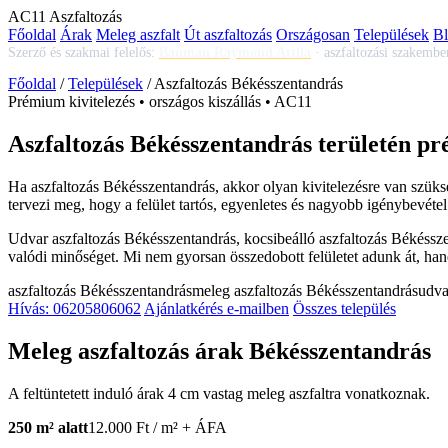
AC
11
Aszfaltozás
Főoldal
Árak
Meleg aszfalt
Út aszfaltozás
Országosan
Települések
B
Szerző és szakmai felelős:
Bauman Raymond Attila
·
aszfaltozási szakembe
Főoldal
/
Települések
/
Aszfaltozás Békésszentandrás
Prémium kivitelezés • országos kiszállás • AC11
Aszfaltozás Békésszentandrás területén pr
Ha
aszfaltozás Békésszentandrás
, akkor olyan kivitelezésre van szük
tervezi meg, hogy a felület tartós, egyenletes és nagyobb igénybevétel
Udvar aszfaltozás Békésszentandrás
,
kocsibeálló aszfaltozás Békéssz
valódi minőséget. Mi nem gyorsan összedobott felületet adunk át, hane
aszfaltozás Békésszentandrás
meleg aszfaltozás Békésszentandrás
udva
Hívás: 06205806062
Ajánlatkérés e-mailben
Összes település
Meleg aszfaltozás árak Békésszentandrás
A feltüntetett induló árak 4 cm vastag meleg aszfaltra vonatkoznak.
250 m² alatt
12.000 Ft / m² + ÁFA