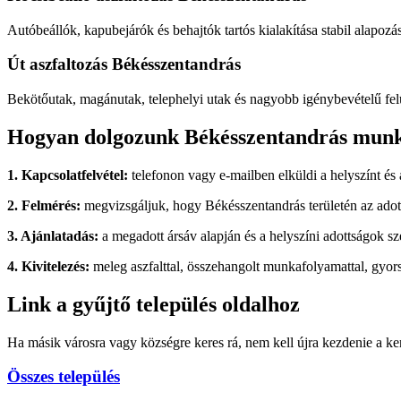
Autóbeállók, kapubejárók és behajtók tartós kialakítása stabil alapozás
Út aszfaltozás Békésszentandrás
Bekötőutak, magánutak, telephelyi utak és nagyobb igénybevételű felü
Hogyan dolgozunk Békésszentandrás mun
1. Kapcsolatfelvétel:
telefonon vagy e-mailben elküldi a helyszínt és 
2. Felmérés:
megvizsgáljuk, hogy Békésszentandrás területén az adott
3. Ajánlatadás:
a megadott ársáv alapján és a helyszíni adottságok sze
4. Kivitelezés:
meleg aszfalttal, összehangolt munkafolyamattal, gyors
Link a gyűjtő település oldalhoz
Ha másik városra vagy községre keres rá, nem kell újra kezdenie a kere
Összes település