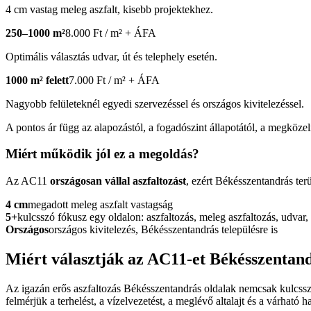
4 cm vastag meleg aszfalt, kisebb projektekhez.
250–1000 m²
8.000 Ft / m² + ÁFA
Optimális választás udvar, út és telephely esetén.
1000 m² felett
7.000 Ft / m² + ÁFA
Nagyobb felületeknél egyedi szervezéssel és országos kivitelezéssel.
A pontos ár függ az alapozástól, a fogadószint állapotától, a megközelít
Miért működik jól ez a megoldás?
Az AC11
országosan vállal aszfaltozást
, ezért Békésszentandrás ter
4 cm
megadott meleg aszfalt vastagság
5+
kulcsszó fókusz egy oldalon: aszfaltozás, meleg aszfaltozás, udvar, 
Országos
országos kivitelezés, Békésszentandrás településre is
Miért választják az AC11-et Békésszentan
Az igazán erős
aszfaltozás Békésszentandrás
oldalak nemcsak kulcssza
felmérjük a terhelést, a vízelvezetést, a meglévő altalajt és a várható ha