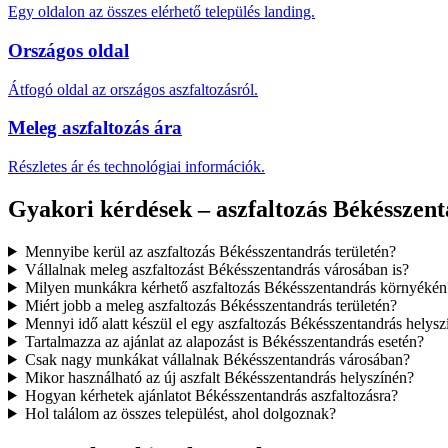
Egy oldalon az összes elérhető település landing.
Országos oldal
Átfogó oldal az országos aszfaltozásról.
Meleg aszfaltozás ára
Részletes ár és technológiai információk.
Gyakori kérdések – aszfaltozás Békésszen
Mennyibe kerül az aszfaltozás Békésszentandrás területén?
Vállalnak meleg aszfaltozást Békésszentandrás városában is?
Milyen munkákra kérhető aszfaltozás Békésszentandrás környékén
Miért jobb a meleg aszfaltozás Békésszentandrás területén?
Mennyi idő alatt készül el egy aszfaltozás Békésszentandrás helysz
Tartalmazza az ajánlat az alapozást is Békésszentandrás esetén?
Csak nagy munkákat vállalnak Békésszentandrás városában?
Mikor használható az új aszfalt Békésszentandrás helyszínén?
Hogyan kérhetek ajánlatot Békésszentandrás aszfaltozásra?
Hol találom az összes települést, ahol dolgoznak?