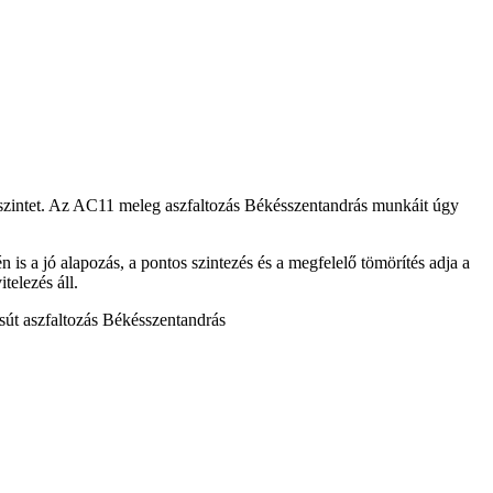
 szintet. Az AC11
meleg aszfaltozás Békésszentandrás
munkáit úgy
én is a jó alapozás, a pontos szintezés és a megfelelő tömörítés adja a
telezés áll.
s
út aszfaltozás Békésszentandrás