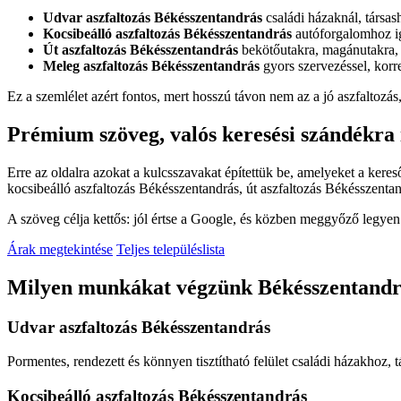
Udvar aszfaltozás Békésszentandrás
családi házaknál, társa
Kocsibeálló aszfaltozás Békésszentandrás
autóforgalomhoz ig
Út aszfaltozás Békésszentandrás
bekötőutakra, magánutakra, t
Meleg aszfaltozás Békésszentandrás
gyors szervezéssel, korrek
Ez a szemlélet azért fontos, mert hosszú távon nem az a jó aszfaltoz
Prémium szöveg, valós keresési szándékra 
Erre az oldalra azokat a kulcsszavakat építettük be, amelyeket a ker
kocsibeálló aszfaltozás Békésszentandrás
,
út aszfaltozás Békésszenta
A szöveg célja kettős: jól értse a Google, és közben meggyőző legyen a
Árak megtekintése
Teljes településlista
Milyen munkákat végzünk Békésszentandrá
Udvar aszfaltozás Békésszentandrás
Pormentes, rendezett és könnyen tisztítható felület családi házakhoz,
Kocsibeálló aszfaltozás Békésszentandrás