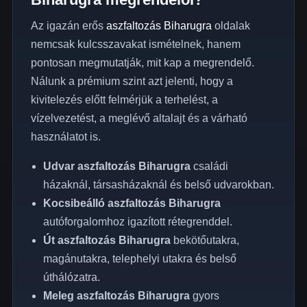
Az igazán erős
aszfaltozás Biharugra
oldalak
nemcsak kulcsszavakat ismételnek, hanem
pontosan megmutatják, mit kap a megrendelő.
Nálunk a prémium szint azt jelenti, hogy a
kivitelezés előtt felmérjük a terhelést, a
vízelvezetést, a meglévő altalajt és a várható
használatot is.
Udvar aszfaltozás Biharugra
családi
házaknál, társasházaknál és belső udvarokban.
Kocsibeálló aszfaltozás Biharugra
autóforgalomhoz igazított rétegrenddel.
Út aszfaltozás Biharugra
bekötőutakra,
magánutakra, telephelyi utakra és belső
úthálózatra.
Meleg aszfaltozás Biharugra
gyors