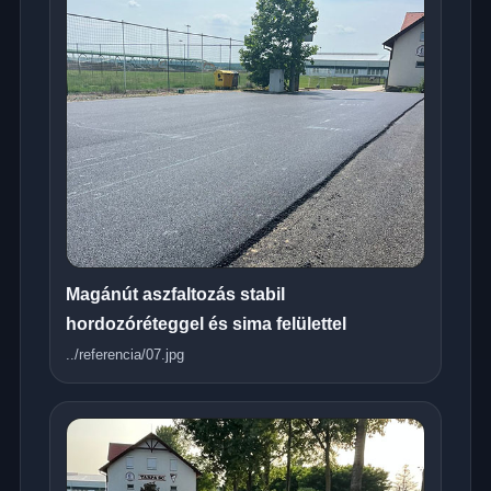
Magánút aszfaltozás stabil
hordozóréteggel és sima felülettel
../referencia/07.jpg