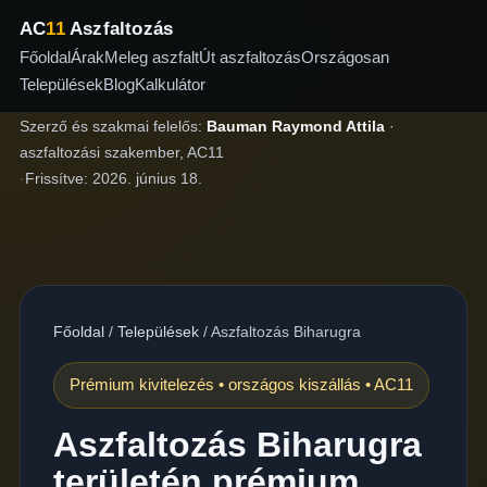
AC
11
Aszfaltozás
Főoldal
Árak
Meleg aszfalt
Út aszfaltozás
Országosan
Települések
Blog
Kalkulátor
Szerző és szakmai felelős:
Bauman Raymond Attila
·
aszfaltozási szakember, AC11
·
Frissítve:
2026. június 18.
Főoldal
/
Települések
/
Aszfaltozás Biharugra
Prémium kivitelezés • országos kiszállás • AC11
Aszfaltozás Biharugra
területén prémium