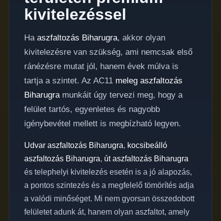
kivitelezéssel
Ha
aszfaltozás Biharugra
, akkor olyan
kivitelezésre van szükség, ami nemcsak első
ránézésre mutat jól, hanem évek múlva is
tartja a szintet. Az AC11
meleg aszfaltozás
Biharugra
munkáit úgy tervezi meg, hogy a
felület tartós, egyenletes és nagyobb
igénybevétel mellett is megbízható legyen.
Udvar aszfaltozás Biharugra
,
kocsibeálló
aszfaltozás Biharugra
,
út aszfaltozás Biharugra
és telephelyi kivitelezés esetén is a jó alapozás,
a pontos szintezés és a megfelelő tömörítés adja
a valódi minőséget. Mi nem gyorsan összedobott
felületet adunk át, hanem olyan aszfaltot, amely