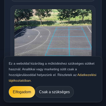
Ez a weboldal kizárólag a működéshez szükséges sütiket
használ. Analitikai vagy marketing sütit csak a
hozzájárulásoddal helyezünk el. Részletek az
Adatkezelési
Országos meleg aszfaltozás udvarra,
tájékoztatóban
.
beállóra, parkolóra és utakhoz
../referencia/15.jpg
Elfogadom
Csak a szükséges