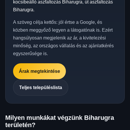
kocsibeálló aszfaltozás Biharugra
,
út aszfaltozás
Biharugra
.
A szöveg célja kettős: jól értse a Google, és
közben meggyőző legyen a látogatónak is. Ezért
hangsúlyosan megjelenik az ár, a kivitelezési
minőség, az országos vállalás és az ajánlatkérés
egyszerűsége is.
Árak megtekintése
Teljes településlista
Milyen munkákat végzünk Biharugra
területén?