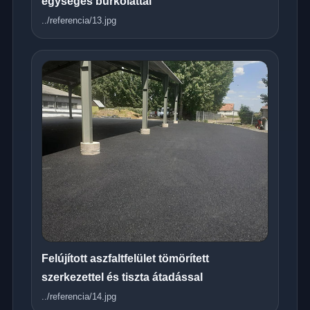
egységes burkolattal
../referencia/13.jpg
Felújított aszfaltfelület tömörített
szerkezettel és tiszta átadással
../referencia/14.jpg