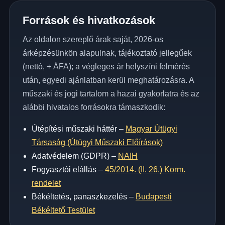
Források és hivatkozások
Az oldalon szereplő árak saját, 2026-os
árképzésünkön alapulnak, tájékoztató jellegűek
(nettó, + ÁFA); a végleges ár helyszíni felmérés
után, egyedi ajánlatban kerül meghatározásra. A
műszaki és jogi tartalom a hazai gyakorlatra és az
alábbi hivatalos forrásokra támaszkodik:
Útépítési műszaki háttér –
Magyar Útügyi
Társaság (Útügyi Műszaki Előírások)
Adatvédelem (GDPR) –
NAIH
Fogyasztói elállás –
45/2014. (II. 26.) Korm.
rendelet
Békéltetés, panaszkezelés –
Budapesti
Békéltető Testület