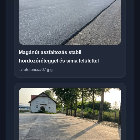
Magánút aszfaltozás stabil
hordozóréteggel és sima felülettel
../referencia/07.jpg