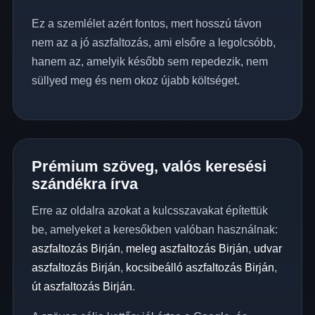
Ez a szemlélet azért fontos, mert hosszú távon
nem az a jó aszfaltozás, ami elsőre a legolcsóbb,
hanem az, amelyik később sem repedezik, nem
süllyed meg és nem okoz újabb költséget.
Prémium szöveg, valós keresési
szándékra írva
Erre az oldalra azokat a kulcsszavakat építettük
be, amelyeket a keresőkben valóban használnak:
aszfaltozás Birján
,
meleg aszfaltozás Birján
,
udvar
aszfaltozás Birján
,
kocsibeálló aszfaltozás Birján
,
út aszfaltozás Birján
.