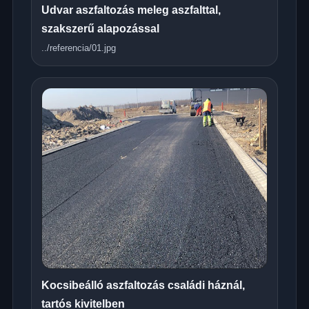
Udvar aszfaltozás meleg aszfalttal,
szakszerű alapozással
../referencia/01.jpg
Kocsibeálló aszfaltozás családi háznál,
tartós kivitelben