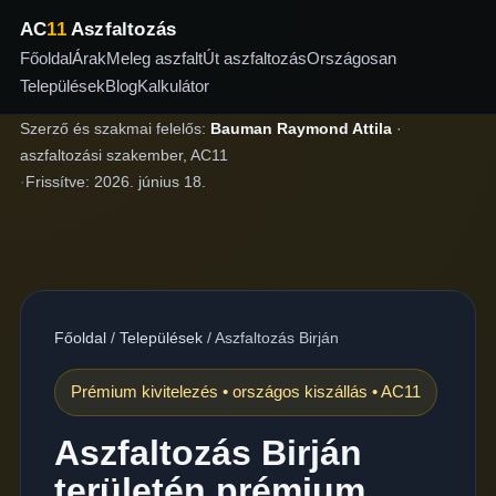
AC
11
Aszfaltozás
Főoldal
Árak
Meleg aszfalt
Út aszfaltozás
Országosan
Települések
Blog
Kalkulátor
Szerző és szakmai felelős:
Bauman Raymond Attila
·
aszfaltozási szakember, AC11
·
Frissítve:
2026. június 18.
Főoldal
/
Települések
/
Aszfaltozás Birján
Prémium kivitelezés • országos kiszállás • AC11
Aszfaltozás Birján
területén prémium