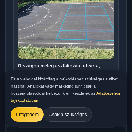
Országos meleg aszfaltozás udvarra,
beállóra, parkolóra és utakhoz
Ez a weboldal kizárólag a működéshez szükséges sütiket
../referencia/15.jpg
használ. Analitikai vagy marketing sütit csak a
hozzájárulásoddal helyezünk el. Részletek az
Adatkezelési
tájékoztatóban
.
Elfogadom
Csak a szükséges
Műszaki FAQ