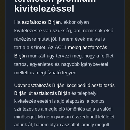
kivitelezéssel
Ha
aszfaltozás Birján
, akkor olyan
kivitelezésre van szükség, ami nemcsak első
ránézésre mutat jól, hanem évek múlva is
tartja a szintet. Az AC11
meleg aszfaltozás
Birján
munkáit úgy tervezi meg, hogy a felület
tartós, egyenletes és nagyobb igénybevétel
mellett is megbízható legyen.
Udvar aszfaltozás Birján
,
kocsibeálló aszfaltozás
Birján
,
út aszfaltozás Birján
és telephelyi
kivitelezés esetén is a jó alapozás, a pontos
szintezés és a megfelelő tömörítés adja a valódi
minőséget. Mi nem gyorsan összedobott felületet
adunk át, hanem olyan aszfaltot, amely mögött