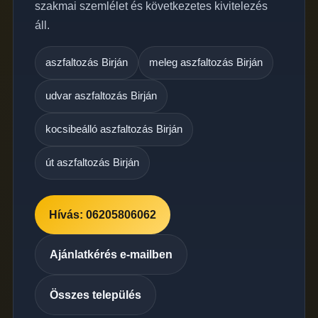
szakmai szemlélet és következetes kivitelezés
áll.
aszfaltozás Birján
meleg aszfaltozás Birján
udvar aszfaltozás Birján
kocsibeálló aszfaltozás Birján
út aszfaltozás Birján
Hívás: 06205806062
Ajánlatkérés e-mailben
Összes település