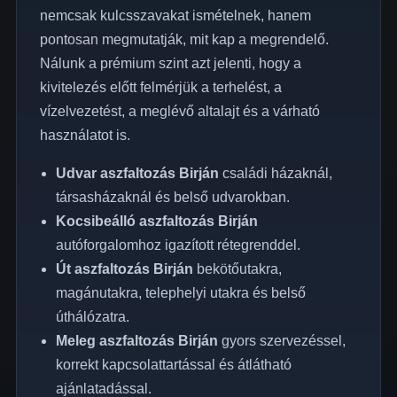
nemcsak kulcsszavakat ismételnek, hanem
pontosan megmutatják, mit kap a megrendelő.
Nálunk a prémium szint azt jelenti, hogy a
kivitelezés előtt felmérjük a terhelést, a
vízelvezetést, a meglévő altalajt és a várható
használatot is.
Udvar aszfaltozás Birján
családi házaknál,
társasházaknál és belső udvarokban.
Kocsibeálló aszfaltozás Birján
autóforgalomhoz igazított rétegrenddel.
Út aszfaltozás Birján
bekötőutakra,
magánutakra, telephelyi utakra és belső
úthálózatra.
Meleg aszfaltozás Birján
gyors szervezéssel,
korrekt kapcsolattartással és átlátható
ajánlatadással.