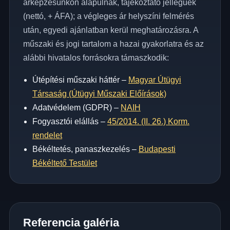
árképzésünkön alapulnak, tájékoztató jellegűek
(nettó, + ÁFA); a végleges ár helyszíni felmérés
után, egyedi ajánlatban kerül meghatározásra. A
műszaki és jogi tartalom a hazai gyakorlatra és az
alábbi hivatalos forrásokra támaszkodik:
Útépítési műszaki háttér –
Magyar Útügyi
Társaság (Útügyi Műszaki Előírások)
Adatvédelem (GDPR) –
NAIH
Fogyasztói elállás –
45/2014. (II. 26.) Korm.
rendelet
Békéltetés, panaszkezelés –
Budapesti
Békéltető Testület
Referencia galéria