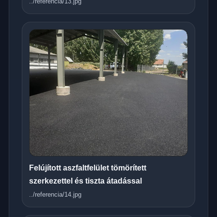
../referencia/13.jpg
Felújított aszfaltfelület tömörített
szerkezettel és tiszta átadással
../referencia/14.jpg