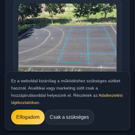
Ez a weboldal kizárólag a működéshez szükséges sütiket
használ. Analitikai vagy marketing sütit csak a
Országos meleg aszfaltozás udvarra,
hozzájárulásoddal helyezünk el. Részletek az
Adatkezelési
beállóra, parkolóra és utakhoz
tájékoztatóban
.
../referencia/15.jpg
Elfogadom
Csak a szükséges