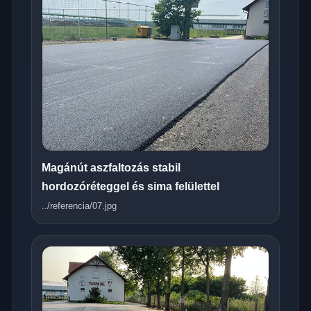
Magánút aszfaltozás stabil
hordozóréteggel és sima felülettel
../referencia/07.jpg