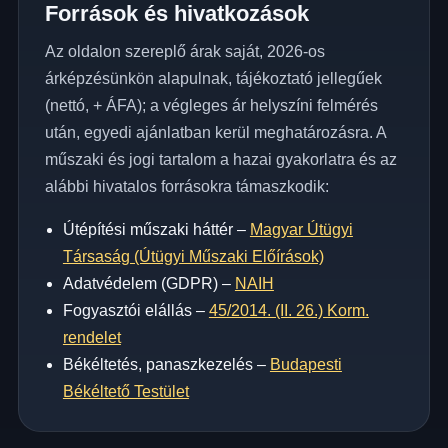
Források és hivatkozások
Az oldalon szereplő árak saját, 2026-os
árképzésünkön alapulnak, tájékoztató jellegűek
(nettó, + ÁFA); a végleges ár helyszíni felmérés
után, egyedi ajánlatban kerül meghatározásra. A
műszaki és jogi tartalom a hazai gyakorlatra és az
alábbi hivatalos forrásokra támaszkodik:
Útépítési műszaki háttér –
Magyar Útügyi
Társaság (Útügyi Műszaki Előírások)
Adatvédelem (GDPR) –
NAIH
Fogyasztói elállás –
45/2014. (II. 26.) Korm.
rendelet
Békéltetés, panaszkezelés –
Budapesti
Békéltető Testület