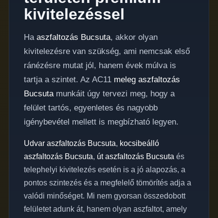
kivitelezéssel
Ha
aszfaltozás Bucsuta
, akkor olyan
kivitelezésre van szükség, ami nemcsak első
ránézésre mutat jól, hanem évek múlva is
tartja a szintet. Az AC11
meleg aszfaltozás
Bucsuta
munkáit úgy tervezi meg, hogy a
felület tartós, egyenletes és nagyobb
igénybevétel mellett is megbízható legyen.
Udvar aszfaltozás Bucsuta
,
kocsibeálló
aszfaltozás Bucsuta
,
út aszfaltozás Bucsuta
és
telephelyi kivitelezés esetén is a jó alapozás, a
pontos szintezés és a megfelelő tömörítés adja a
valódi minőséget. Mi nem gyorsan összedobott
felületet adunk át, hanem olyan aszfaltot, amely