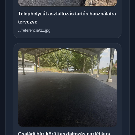
Telephelyi út aszfaltozás tartós használatra
tervezve
../referencia/11.jpg
Családi ház körüli aszfaltozás esztétikus