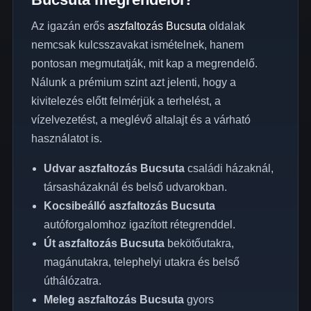
Az igazán erős
aszfaltozás Bucsuta
oldalak
nemcsak kulcsszavakat ismételnek, hanem
pontosan megmutatják, mit kap a megrendelő.
Nálunk a prémium szint azt jelenti, hogy a
kivitelezés előtt felmérjük a terhelést, a
vízelvezetést, a meglévő altalajt és a várható
használatot is.
Udvar aszfaltozás Bucsuta
családi házaknál,
társasházaknál és belső udvarokban.
Kocsibeálló aszfaltozás Bucsuta
autóforgalomhoz igazított rétegrenddel.
Út aszfaltozás Bucsuta
bekötőutakra,
magánutakra, telephelyi utakra és belső
úthálózatra.
Meleg aszfaltozás Bucsuta
gyors