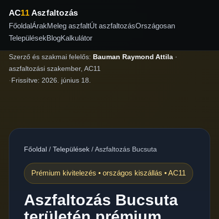
AC
11
Aszfaltozás
Főoldal
Árak
Meleg aszfalt
Út aszfaltozás
Országosan
Települések
Blog
Kalkulátor
Szerző és szakmai felelős:
Bauman Raymond Attila
·
aszfaltozási szakember, AC11
·
Frissítve:
2026. június 18.
Főoldal
/
Települések
/
Aszfaltozás Bucsuta
Prémium kivitelezés • országos kiszállás • AC11
Aszfaltozás Bucsuta
területén prémium