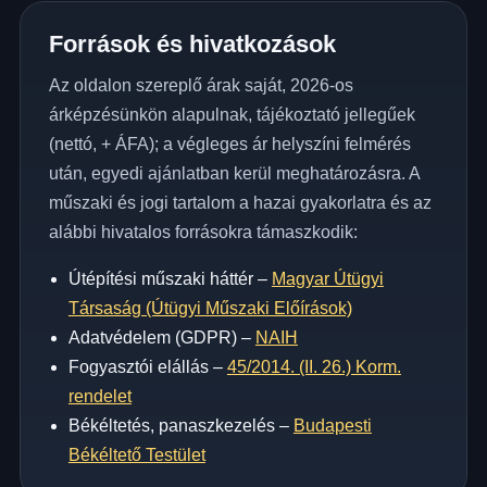
Források és hivatkozások
Az oldalon szereplő árak saját, 2026-os
árképzésünkön alapulnak, tájékoztató jellegűek
(nettó, + ÁFA); a végleges ár helyszíni felmérés
után, egyedi ajánlatban kerül meghatározásra. A
műszaki és jogi tartalom a hazai gyakorlatra és az
alábbi hivatalos forrásokra támaszkodik:
Útépítési műszaki háttér –
Magyar Útügyi
Társaság (Útügyi Műszaki Előírások)
Adatvédelem (GDPR) –
NAIH
Fogyasztói elállás –
45/2014. (II. 26.) Korm.
rendelet
Békéltetés, panaszkezelés –
Budapesti
Békéltető Testület