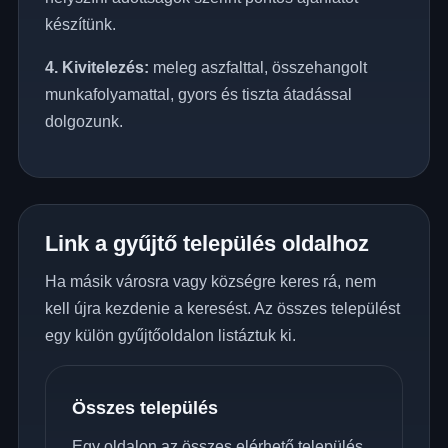
készítünk.
4. Kivitelezés:
meleg aszfalttal, összehangolt
munkafolyamattal, gyors és tiszta átadással
dolgozunk.
Link a gyűjtő település oldalhoz
Ha másik városra vagy községre keres rá, nem
kell újra kezdenie a keresést. Az összes települést
egy külön gyűjtőoldalon listáztuk ki.
Összes település
Egy oldalon az összes elérhető település