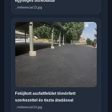
egységes burkolattal
../referencia/13.jpg
Felújított aszfaltfelület tömörített
szerkezettel és tiszta átadással
../referencia/14.jpg