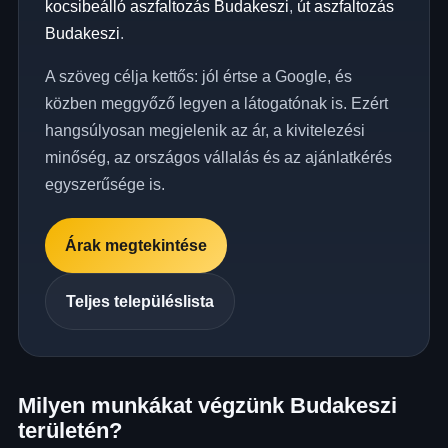
kocsibeálló aszfaltozás Budakeszi
,
út aszfaltozás
Budakeszi
.
A szöveg célja kettős: jól értse a Google, és
közben meggyőző legyen a látogatónak is. Ezért
hangsúlyosan megjelenik az ár, a kivitelezési
minőség, az országos vállalás és az ajánlatkérés
egyszerűsége is.
Árak megtekintése
Teljes településlista
Milyen munkákat végzünk Budakeszi
területén?