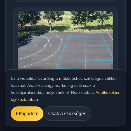
Ez a weboldal kizárólag a működéshez szükséges sütiket
használ. Analitikai vagy marketing sütit csak a
hozzájárulásoddal helyezünk el. Részletek az
Adatkezelési
Országos meleg aszfaltozás udvarra,
tájékoztatóban
.
beállóra, parkolóra és utakhoz
../referencia/15.jpg
Elfogadom
Csak a szükséges