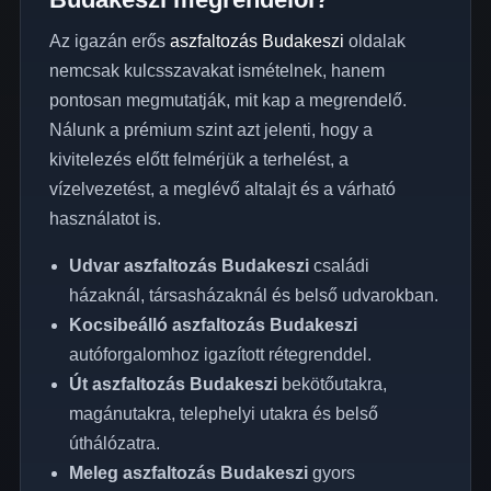
Az igazán erős
aszfaltozás Budakeszi
oldalak
nemcsak kulcsszavakat ismételnek, hanem
pontosan megmutatják, mit kap a megrendelő.
Nálunk a prémium szint azt jelenti, hogy a
kivitelezés előtt felmérjük a terhelést, a
vízelvezetést, a meglévő altalajt és a várható
használatot is.
Udvar aszfaltozás Budakeszi
családi
házaknál, társasházaknál és belső udvarokban.
Kocsibeálló aszfaltozás Budakeszi
autóforgalomhoz igazított rétegrenddel.
Út aszfaltozás Budakeszi
bekötőutakra,
magánutakra, telephelyi utakra és belső
úthálózatra.
Meleg aszfaltozás Budakeszi
gyors