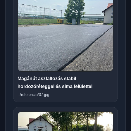
Magánút aszfaltozás stabil
hordozóréteggel és sima felülettel
../referencia/07.jpg