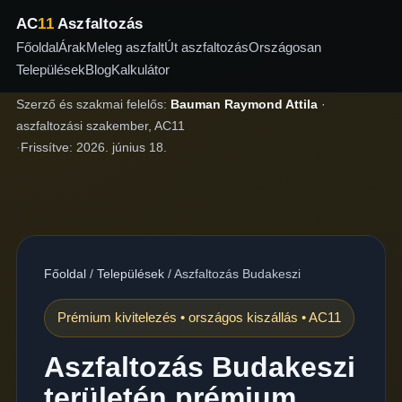
AC
11
Aszfaltozás
Főoldal
Árak
Meleg aszfalt
Út aszfaltozás
Országosan
Települések
Blog
Kalkulátor
Szerző és szakmai felelős:
Bauman Raymond Attila
·
aszfaltozási szakember, AC11
·
Frissítve:
2026. június 18.
Főoldal
/
Települések
/
Aszfaltozás Budakeszi
Prémium kivitelezés • országos kiszállás • AC11
Aszfaltozás Budakeszi
területén prémium