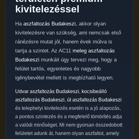
kivitelezéssel
Ha
aszfaltozás Budakeszi
, akkor olyan
kivitelezésre van szükség, ami nemcsak első
ránézésre mutat jól, hanem évek múlva is
tartja a szintet. Az AC11
meleg aszfaltozás
Budakeszi
munkáit úgy tervezi meg, hogy a
felület tartós, egyenletes és nagyobb
igénybevétel mellett is megbízható legyen.
Udvar aszfaltozás Budakeszi
,
kocsibeálló
aszfaltozás Budakeszi
,
út aszfaltozás Budakeszi
és telephelyi kivitelezés esetén is a jó alapozás,
a pontos szintezés és a megfelelő tömörítés adja
a valódi minőséget. Mi nem gyorsan összedobott
felületet adunk át, hanem olyan aszfaltot, amely