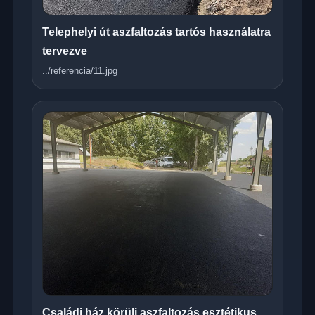
Telephelyi út aszfaltozás tartós használatra
tervezve
../referencia/11.jpg
Családi ház körüli aszfaltozás esztétikus