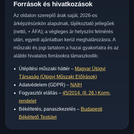
Források és hivatkozások
Az oldalon szereplő árak saját, 2026-os
árképzésünkön alapulnak, tájékoztató jellegűek
(nettó, + ÁFA); a végleges ár helyszíni felmérés
után, egyedi ajánlatban kerül meghatározásra. A
műszaki és jogi tartalom a hazai gyakorlatra és az
alábbi hivatalos forrásokra támaszkodik:
Útépítési műszaki háttér –
Magyar Útügyi
Társaság (Útügyi Műszaki Előírások)
Adatvédelem (GDPR) –
NAIH
Fogyasztói elállás –
45/2014. (II. 26.) Korm.
rendelet
Békéltetés, panaszkezelés –
Budapesti
Békéltető Testület