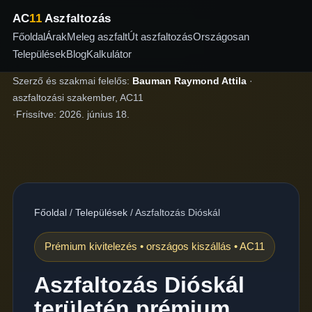
AC
11
Aszfaltozás
Főoldal
Árak
Meleg aszfalt
Út aszfaltozás
Országosan
Települések
Blog
Kalkulátor
Szerző és szakmai felelős:
Bauman Raymond Attila
·
aszfaltozási szakember, AC11
·
Frissítve:
2026. június 18.
Főoldal
/
Települések
/
Aszfaltozás Dióskál
Prémium kivitelezés • országos kiszállás • AC11
Aszfaltozás Dióskál
területén prémium