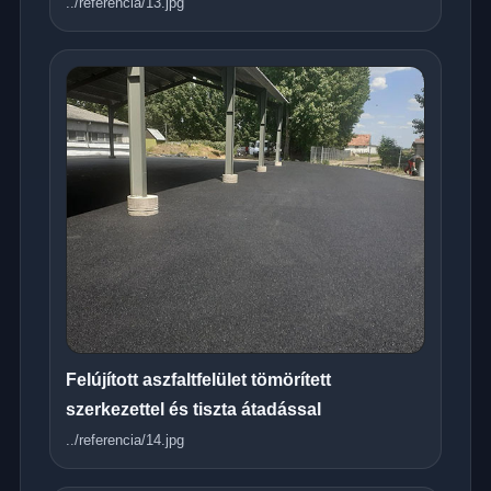
../referencia/13.jpg
Felújított aszfaltfelület tömörített
szerkezettel és tiszta átadással
../referencia/14.jpg