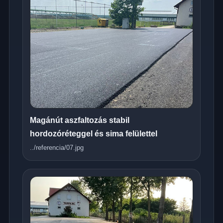
Magánút aszfaltozás stabil
hordozóréteggel és sima felülettel
../referencia/07.jpg