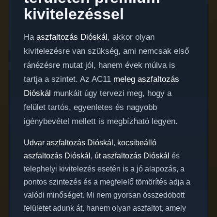
kivitelezéssel
Ha
aszfaltozás Dióskál
, akkor olyan
kivitelezésre van szükség, ami nemcsak első
ránézésre mutat jól, hanem évek múlva is
tartja a szintet. Az AC11
meleg aszfaltozás
Dióskál
munkáit úgy tervezi meg, hogy a
felület tartós, egyenletes és nagyobb
igénybevétel mellett is megbízható legyen.
Udvar aszfaltozás Dióskál
,
kocsibeálló
aszfaltozás Dióskál
,
út aszfaltozás Dióskál
és
telephelyi kivitelezés esetén is a jó alapozás, a
pontos szintezés és a megfelelő tömörítés adja a
valódi minőséget. Mi nem gyorsan összedobott
felületet adunk át, hanem olyan aszfaltot, amely