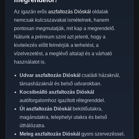
Az igazán erős
aszfaltozás Dióskál
oldalak
nemcsak kulcsszavakat ismételnek, hanem
pontosan megmutatják, mit kap a megrendelő.
Nálunk a prémium szint azt jelenti, hogy a
kivitelezés előtt felmérjük a terhelést, a
vízelvezetést, a meglévő altalajt és a várható
használatot is.
Udvar aszfaltozás Dióskál
családi házaknál,
társasházaknál és belső udvarokban.
Kocsibeálló aszfaltozás Dióskál
autóforgalomhoz igazított rétegrenddel.
Út aszfaltozás Dióskál
bekötőutakra,
magánutakra, telephelyi utakra és belső
úthálózatra.
Meleg aszfaltozás Dióskál
gyors szervezéssel,