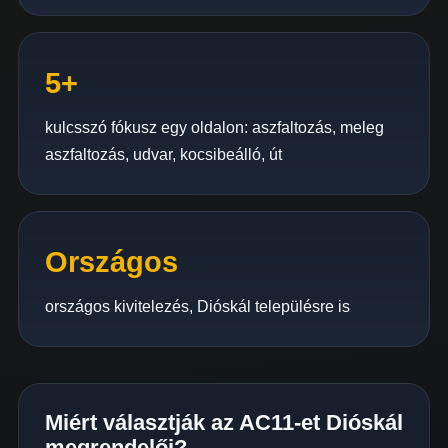
5+
kulcsszó fókusz egy oldalon: aszfaltozás, meleg
aszfaltozás, udvar, kocsibeálló, út
Országos
országos kivitelezés, Dióskál településre is
Miért választják az AC11-et Dióskál
megrendelői?