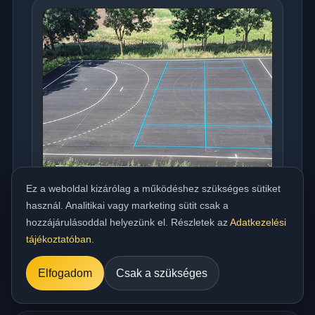
Ez a weboldal kizárólag a működéshez szükséges sütiket
használ. Analitikai vagy marketing sütit csak a
Országos meleg aszfaltozás udvarra,
hozzájárulásoddal helyezünk el. Részletek az
Adatkezelési
beállóra, parkolóra és utakhoz
tájékoztatóban
.
../referencia/15.jpg
Elfogadom
Csak a szükséges