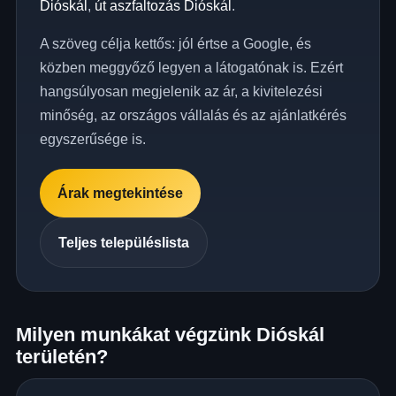
Dióskál
,
út aszfaltozás Dióskál
.
A szöveg célja kettős: jól értse a Google, és
közben meggyőző legyen a látogatónak is. Ezért
hangsúlyosan megjelenik az ár, a kivitelezési
minőség, az országos vállalás és az ajánlatkérés
egyszerűsége is.
Árak megtekintése
Teljes településlista
Milyen munkákat végzünk Dióskál
területén?