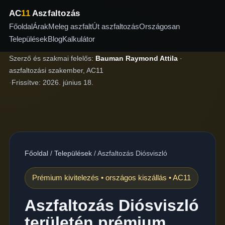
AC
11
Aszfaltozás
Főoldal
Árak
Meleg aszfalt
Út aszfaltozás
Országosan
Települések
Blog
Kalkulátor
Szerző és szakmai felelős:
Bauman Raymond Attila
·
aszfaltozási szakember, AC11
·
Frissítve:
2026. június 18.
Főoldal
/
Települések
/
Aszfaltozás Diósviszló
Prémium kivitelezés • országos kiszállás • AC11
Aszfaltozás Diósviszló
területén prémium