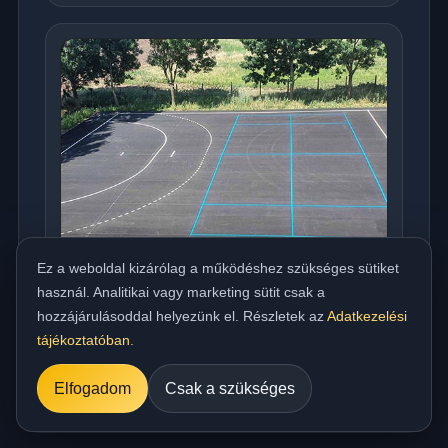
Ez a weboldal kizárólag a működéshez szükséges sütiket
használ. Analitikai vagy marketing sütit csak a
hozzájárulásoddal helyezünk el. Részletek az
Adatkezelési
Országos meleg aszfaltozás udvarra,
tájékoztatóban
.
beállóra, parkolóra és utakhoz
../referencia/15.jpg
Elfogadom
Csak a szükséges