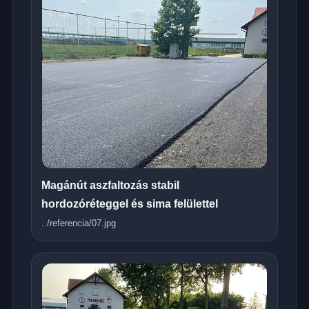
Magánút aszfaltozás stabil
hordozóréteggel és sima felülettel
../referencia/07.jpg