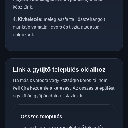
készítünk.
4. Kivitelezés:
meleg aszfalttal, összehangolt
munkafolyamattal, gyors és tiszta átadással
dolgozunk.
Link a gyűjtő település oldalhoz
Ha másik városra vagy községre keres rá, nem
kell újra kezdenie a keresést. Az összes települést
egy külön gyűjtőoldalon listáztuk ki.
Összes település
Egy oldalon az összes elérhető település