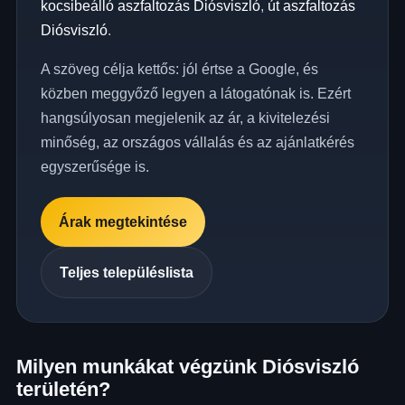
kocsibeálló aszfaltozás Diósviszló
,
út aszfaltozás
Diósviszló
.
A szöveg célja kettős: jól értse a Google, és
közben meggyőző legyen a látogatónak is. Ezért
hangsúlyosan megjelenik az ár, a kivitelezési
minőség, az országos vállalás és az ajánlatkérés
egyszerűsége is.
Árak megtekintése
Teljes településlista
Milyen munkákat végzünk Diósviszló
területén?