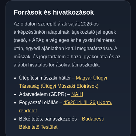
Források és hivatkozások
Az oldalon szereplő árak saját, 2026-os
árképzésünkön alapulnak, tájékoztató jellegűek
(nettó, + ÁFA); a végleges ár helyszíni felmérés
után, egyedi ajánlatban kerül meghatározásra. A
műszaki és jogi tartalom a hazai gyakorlatra és az
alábbi hivatalos forrásokra támaszkodik:
Útépítési műszaki háttér –
Magyar Útügyi
Társaság (Útügyi Műszaki Előírások)
Adatvédelem (GDPR) –
NAIH
Fogyasztói elállás –
45/2014. (II. 26.) Korm.
rendelet
Békéltetés, panaszkezelés –
Budapesti
Békéltető Testület