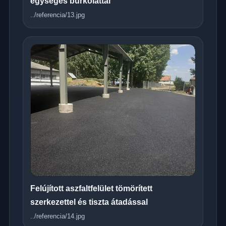
egységes burkolattal
../referencia/13.jpg
Felújított aszfaltfelület tömörített
szerkezettel és tiszta átadással
../referencia/14.jpg