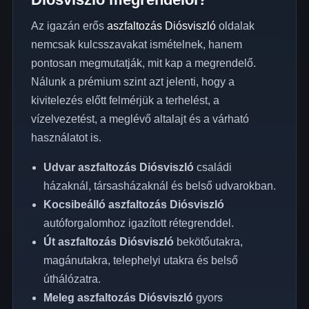
Az igazán erős
aszfaltozás Diósviszló
oldalak
nemcsak kulcsszavakat ismételnek, hanem
pontosan megmutatják, mit kap a megrendelő.
Nálunk a prémium szint azt jelenti, hogy a
kivitelezés előtt felmérjük a terhelést, a
vízelvezetést, a meglévő altalajt és a várható
használatot is.
Udvar aszfaltozás Diósviszló
családi
házaknál, társasházaknál és belső udvarokban.
Kocsibeálló aszfaltozás Diósviszló
autóforgalomhoz igazított rétegrenddel.
Út aszfaltozás Diósviszló
bekötőutakra,
magánutakra, telephelyi utakra és belső
úthálózatra.
Meleg aszfaltozás Diósviszló
gyors