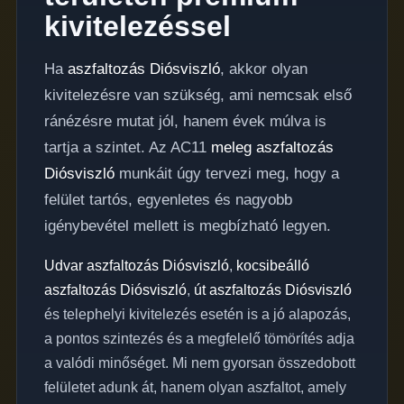
kivitelezéssel
Ha
aszfaltozás Diósviszló
, akkor olyan
kivitelezésre van szükség, ami nemcsak első
ránézésre mutat jól, hanem évek múlva is
tartja a szintet. Az AC11
meleg aszfaltozás
Diósviszló
munkáit úgy tervezi meg, hogy a
felület tartós, egyenletes és nagyobb
igénybevétel mellett is megbízható legyen.
Udvar aszfaltozás Diósviszló
,
kocsibeálló
aszfaltozás Diósviszló
,
út aszfaltozás Diósviszló
és telephelyi kivitelezés esetén is a jó alapozás,
a pontos szintezés és a megfelelő tömörítés adja
a valódi minőséget. Mi nem gyorsan összedobott
felületet adunk át, hanem olyan aszfaltot, amely