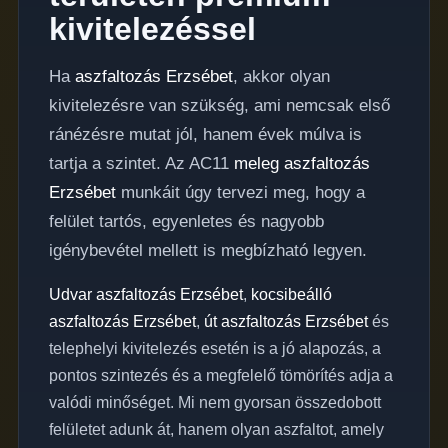
kivitelezéssel
Ha
aszfaltozás Erzsébet
, akkor olyan
kivitelezésre van szükség, ami nemcsak első
ránézésre mutat jól, hanem évek múlva is
tartja a szintet. Az AC11
meleg aszfaltozás
Erzsébet
munkáit úgy tervezi meg, hogy a
felület tartós, egyenletes és nagyobb
igénybevétel mellett is megbízható legyen.
Udvar aszfaltozás Erzsébet
,
kocsibeálló
aszfaltozás Erzsébet
,
út aszfaltozás Erzsébet
és
telephelyi kivitelezés esetén is a jó alapozás, a
pontos szintezés és a megfelelő tömörítés adja a
valódi minőséget. Mi nem gyorsan összedobott
felületet adunk át, hanem olyan aszfaltot, amely