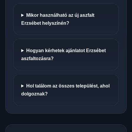
Mikor használható az új aszfalt
Erzsébet helyszínén?
Hogyan kérhetek ajánlatot Erzsébet
aszfaltozásra?
Hol találom az összes települést, ahol
dolgoznak?