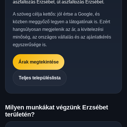
aszfaltozás Erzsébet
,
út aszfaltozás Erzsébet
.
A szöveg célja kettős: jól értse a Google, és
közben meggyőző legyen a látogatónak is. Ezért
hangsúlyosan megjelenik az ár, a kivitelezési
minőség, az országos vállalás és az ajánlatkérés
egyszerűsége is.
Árak megtekintése
Teljes településlista
Milyen munkákat végzünk Erzsébet
területén?