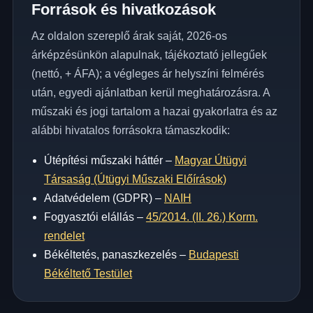
Források és hivatkozások
Az oldalon szereplő árak saját, 2026-os
árképzésünkön alapulnak, tájékoztató jellegűek
(nettó, + ÁFA); a végleges ár helyszíni felmérés
után, egyedi ajánlatban kerül meghatározásra. A
műszaki és jogi tartalom a hazai gyakorlatra és az
alábbi hivatalos forrásokra támaszkodik:
Útépítési műszaki háttér –
Magyar Útügyi
Társaság (Útügyi Műszaki Előírások)
Adatvédelem (GDPR) –
NAIH
Fogyasztói elállás –
45/2014. (II. 26.) Korm.
rendelet
Békéltetés, panaszkezelés –
Budapesti
Békéltető Testület