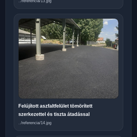
../referencia/13.jpg
Felújított aszfaltfelület tömörített
szerkezettel és tiszta átadással
../referencia/14.jpg