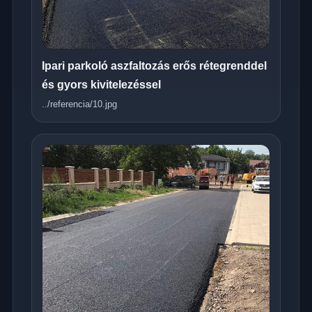
Ipari parkoló aszfaltozás erős rétegrenddel
és gyors kivitelezéssel
../referencia/10.jpg