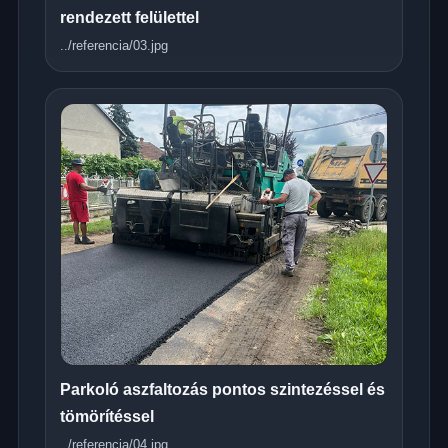
rendezett felülettel
../referencia/03.jpg
Parkoló aszfaltozás pontos szintezéssel és
tömörítéssel
../referencia/04.jpg