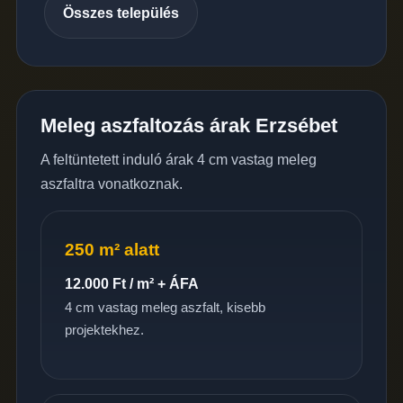
Összes település
Meleg aszfaltozás árak Erzsébet
A feltüntetett induló árak 4 cm vastag meleg
aszfaltra vonatkoznak.
250 m² alatt
12.000 Ft / m² + ÁFA
4 cm vastag meleg aszfalt, kisebb
projektekhez.