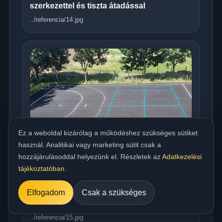
szerkezettel és tiszta átadással
../referencia/14.jpg
Ez a weboldal kizárólag a működéshez szükséges sütiket
használ. Analitikai vagy marketing sütit csak a
hozzájárulásoddal helyezünk el. Részletek az
Adatkezelési
tájékoztatóban
.
Országos meleg aszfaltozás udvarra,
Elfogadom
Csak a szükséges
beállóra, parkolóra és utakhoz
../referencia/15.jpg