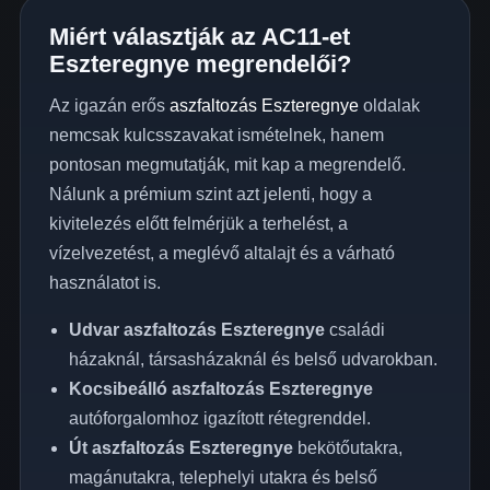
Miért választják az AC11-et
Eszteregnye megrendelői?
Az igazán erős
aszfaltozás Eszteregnye
oldalak
nemcsak kulcsszavakat ismételnek, hanem
pontosan megmutatják, mit kap a megrendelő.
Nálunk a prémium szint azt jelenti, hogy a
kivitelezés előtt felmérjük a terhelést, a
vízelvezetést, a meglévő altalajt és a várható
használatot is.
Udvar aszfaltozás Eszteregnye
családi
házaknál, társasházaknál és belső udvarokban.
Kocsibeálló aszfaltozás Eszteregnye
autóforgalomhoz igazított rétegrenddel.
Út aszfaltozás Eszteregnye
bekötőutakra,
magánutakra, telephelyi utakra és belső