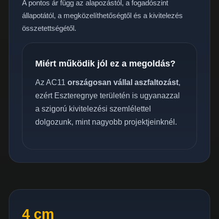
A pontos ár függ az alapozástól, a fogadószint
állapotától, a megközelíthetőségtől és a kivitelezés
összetettségétől.
Miért működik jól ez a megoldás?
Az AC11
országosan vállal aszfaltozást
,
ezért Eszteregnye területén is ugyanazzal
a szigorú kivitelezési szemlélettel
dolgozunk, mint nagyobb projektjeinknél.
4 cm