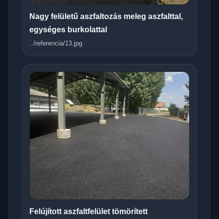
Nagy felületű aszfaltozás meleg aszfalttal,
egységes burkolattal
../referencia/13.jpg
Felújított aszfaltfelület tömörített