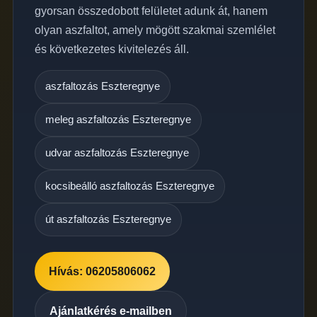
gyorsan összedobott felületet adunk át, hanem
olyan aszfaltot, amely mögött szakmai szemlélet
és következetes kivitelezés áll.
aszfaltozás Eszteregnye
meleg aszfaltozás Eszteregnye
udvar aszfaltozás Eszteregnye
kocsibeálló aszfaltozás Eszteregnye
út aszfaltozás Eszteregnye
Hívás: 06205806062
Ajánlatkérés e-mailben