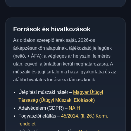
Források és hivatkozások
Az oldalon szereplő árak saját, 2026-os
árképzésünkön alapulnak, tájékoztató jellegűek
(nettó, + ÁFA); a végleges ár helyszíni felmérés
után, egyedi ajánlatban kerül meghatározásra. A
műszaki és jogi tartalom a hazai gyakorlatra és az
alábbi hivatalos forrásokra támaszkodik:
Útépítési műszaki háttér –
Magyar Útügyi
Társaság (Útügyi Műszaki Előírások)
Adatvédelem (GDPR) –
NAIH
Fogyasztói elállás –
45/2014. (II. 26.) Korm.
rendelet