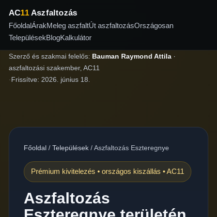
AC
11
Aszfaltozás
Főoldal
Árak
Meleg aszfalt
Út aszfaltozás
Országosan
Települések
Blog
Kalkulátor
Szerző és szakmai felelős:
Bauman Raymond Attila
·
aszfaltozási szakember, AC11
·
Frissítve:
2026. június 18.
Főoldal
/
Települések
/
Aszfaltozás Eszteregnye
Prémium kivitelezés • országos kiszállás • AC11
Aszfaltozás
Eszteregnye területén