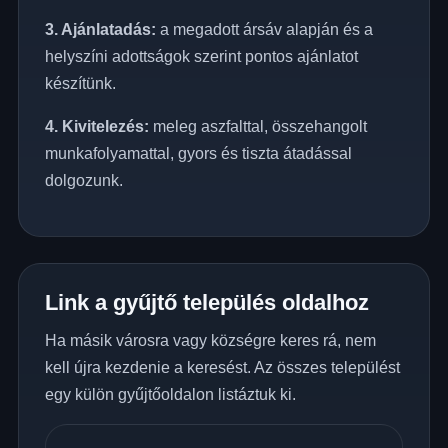
3. Ajánlatadás:
a megadott ársáv alapján és a
helyszíni adottságok szerint pontos ajánlatot
készítünk.
4. Kivitelezés:
meleg aszfalttal, összehangolt
munkafolyamattal, gyors és tiszta átadással
dolgozunk.
Link a gyűjtő település oldalhoz
Ha másik városra vagy községre keres rá, nem
kell újra kezdenie a keresést. Az összes települést
egy külön gyűjtőoldalon listáztuk ki.