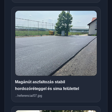
Magánút aszfaltozás stabil
hordozóréteggel és sima felülettel
../referencia/07.jpg