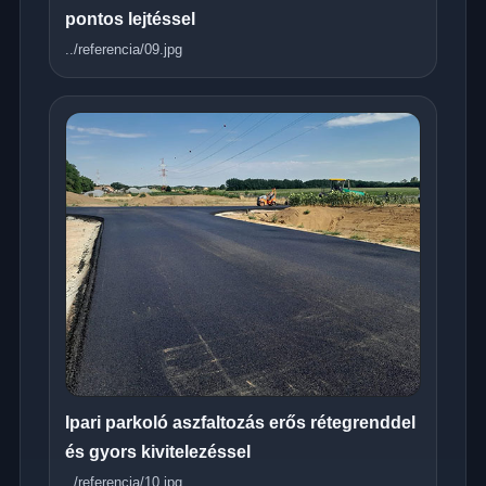
pontos lejtéssel
../referencia/09.jpg
Ipari parkoló aszfaltozás erős rétegrenddel
és gyors kivitelezéssel
../referencia/10.jpg