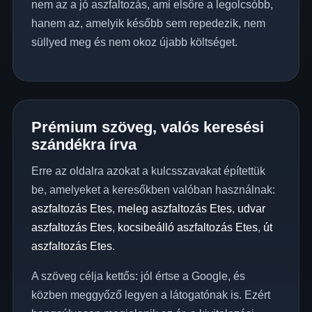
nem az a jó aszfaltozás, ami elsőre a legolcsóbb,
hanem az, amelyik később sem repedezik, nem
süllyed meg és nem okoz újabb költséget.
Prémium szöveg, valós keresési
szándékra írva
Erre az oldalra azokat a kulcsszavakat építettük
be, amelyeket a keresőkben valóban használnak:
aszfaltozás Etes
,
meleg aszfaltozás Etes
,
udvar
aszfaltozás Etes
,
kocsibeálló aszfaltozás Etes
,
út
aszfaltozás Etes
.
A szöveg célja kettős: jól értse a Google, és
közben meggyőző legyen a látogatónak is. Ezért