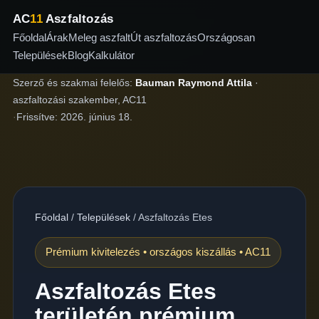
AC
11
Aszfaltozás
Főoldal
Árak
Meleg aszfalt
Út aszfaltozás
Országosan
Települések
Blog
Kalkulátor
Szerző és szakmai felelős:
Bauman Raymond Attila
·
aszfaltozási szakember, AC11
·
Frissítve:
2026. június 18.
Főoldal
/
Települések
/
Aszfaltozás Etes
Prémium kivitelezés • országos kiszállás • AC11
Aszfaltozás Etes
területén prémium