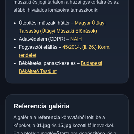
műszaki és jogi tartalom a hazai gyakorlatra és az
alábbi hivatalos forrásokra támaszkodik:
Útépítési műszaki háttér –
Magyar Útügyi
Társaság (Útügyi Műszaki Előírások)
Adatvédelem (GDPR) –
NAIH
Fogyasztói elállás –
45/2014. (II. 26.) Korm.
rendelet
Békéltetés, panaszkezelés –
Budapesti
Békéltető Testület
Referencia galéria
A galéria a
referencia
könyvtárból tölti be a
képeket, a
01.jpg
és
15.jpg
közötti fájlnevekkel.
Ez a blokk a meglévő tartalom kiegészítése, és a