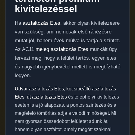
kivitelezéssel
Ha
aszfaltozás Etes
, akkor olyan kivitelezésre
van szükség, ami nemcsak első ránézésre
mutat jól, hanem évek múlva is tartja a szintet.
Az AC11
meleg aszfaltozás Etes
munkáit úgy
tervezi meg, hogy a felület tartós, egyenletes
és nagyobb igénybevétel mellett is megbízható
legyen.
Udvar aszfaltozás Etes
,
kocsibeálló aszfaltozás
Etes
,
út aszfaltozás Etes
és telephelyi kivitelezés
esetén is a jó alapozás, a pontos szintezés és a
megfelelő tömörítés adja a valódi minőséget. Mi
nem gyorsan összedobott felületet adunk át,
hanem olyan aszfaltot, amely mögött szakmai