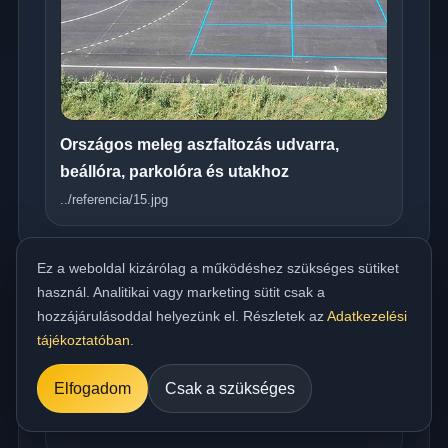
Országos meleg aszfaltozás udvarra,
beállóra, parkolóra és utakhoz
../referencia/15.jpg
Ez a weboldal kizárólag a működéshez szükséges sütiket
használ. Analitikai vagy marketing sütit csak a
hozzájárulásoddal helyezünk el. Részletek az
Adatkezelési
Műszaki FAQ
tájékoztatóban
.
Elfogadom
Csak a szükséges
Milyen hőfokon történik az aszfalt
bedolgozása?