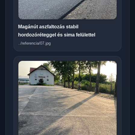
Magánút aszfaltozás stabil
hordozóréteggel és sima felülettel
../referencia/07.jpg