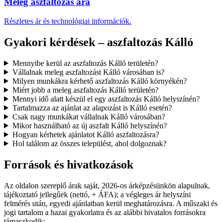
Meleg aszfaltozás ára
Részletes ár és technológiai információk.
Gyakori kérdések – aszfaltozás Kálló
Mennyibe kerül az aszfaltozás Kálló területén?
Vállalnak meleg aszfaltozást Kálló városában is?
Milyen munkákra kérhető aszfaltozás Kálló környékén?
Miért jobb a meleg aszfaltozás Kálló területén?
Mennyi idő alatt készül el egy aszfaltozás Kálló helyszínén?
Tartalmazza az ajánlat az alapozást is Kálló esetén?
Csak nagy munkákat vállalnak Kálló városában?
Mikor használható az új aszfalt Kálló helyszínén?
Hogyan kérhetek ajánlatot Kálló aszfaltozásra?
Hol találom az összes települést, ahol dolgoznak?
Források és hivatkozások
Az oldalon szereplő árak saját, 2026-os árképzésünkön alapulnak,
tájékoztató jellegűek (nettó, + ÁFA); a végleges ár helyszíni
felmérés után, egyedi ajánlatban kerül meghatározásra. A műszaki és
jogi tartalom a hazai gyakorlatra és az alábbi hivatalos forrásokra
támaszkodik: