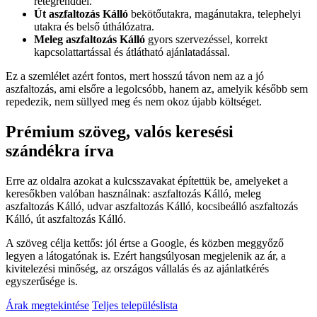
rétegrenddel.
Út aszfaltozás Kálló
bekötőutakra, magánutakra, telephelyi
utakra és belső úthálózatra.
Meleg aszfaltozás Kálló
gyors szervezéssel, korrekt
kapcsolattartással és átlátható ajánlatadással.
Ez a szemlélet azért fontos, mert hosszú távon nem az a jó
aszfaltozás, ami elsőre a legolcsóbb, hanem az, amelyik később sem
repedezik, nem süllyed meg és nem okoz újabb költséget.
Prémium szöveg, valós keresési
szándékra írva
Erre az oldalra azokat a kulcsszavakat építettük be, amelyeket a
keresőkben valóban használnak:
aszfaltozás Kálló
,
meleg
aszfaltozás Kálló
,
udvar aszfaltozás Kálló
,
kocsibeálló aszfaltozás
Kálló
,
út aszfaltozás Kálló
.
A szöveg célja kettős: jól értse a Google, és közben meggyőző
legyen a látogatónak is. Ezért hangsúlyosan megjelenik az ár, a
kivitelezési minőség, az országos vállalás és az ajánlatkérés
egyszerűsége is.
Árak megtekintése
Teljes településlista