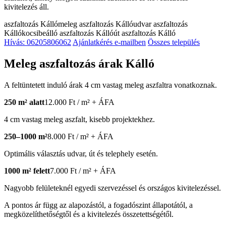
kivitelezés áll.
aszfaltozás Kálló
meleg aszfaltozás Kálló
udvar aszfaltozás
Kálló
kocsibeálló aszfaltozás Kálló
út aszfaltozás Kálló
Hívás: 06205806062
Ajánlatkérés e-mailben
Összes település
Meleg aszfaltozás árak Kálló
A feltüntetett induló árak 4 cm vastag meleg aszfaltra vonatkoznak.
250 m² alatt
12.000 Ft / m² + ÁFA
4 cm vastag meleg aszfalt, kisebb projektekhez.
250–1000 m²
8.000 Ft / m² + ÁFA
Optimális választás udvar, út és telephely esetén.
1000 m² felett
7.000 Ft / m² + ÁFA
Nagyobb felületeknél egyedi szervezéssel és országos kivitelezéssel.
A pontos ár függ az alapozástól, a fogadószint állapotától, a
megközelíthetőségtől és a kivitelezés összetettségétől.