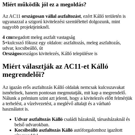
Miért működik jól ez a megoldás?
Az AC11
országosan vállal aszfaltozást
, ezért Kálló területén is
ugyanazzal a szigorú kivitelezési szemlélettel dolgozunk, mint
nagyobb projektjeinknél.
4 cm
megadott meleg aszfalt vastagság
5+
kulcsszó fókusz egy oldalon: aszfaltozás, meleg aszfaltozás,
udvar, kocsibeálló, út
Országos
országos kivitelezés, Kálló településre is
Miért választják az AC11-et Kálló
megrendelői?
Az igazán erős
aszfaltozás Kálló
oldalak nemcsak kulcsszavakat
ismételnek, hanem pontosan megmutatják, mit kap a megrendelő.
Nálunk a prémium szint azt jelenti, hogy a kivitelezés előtt felmérjük
a terhelést, a vízelvezetést, a meglévő altalajt és a várható
használatot is.
Udvar aszfaltozás Kálló
családi házaknál, társasházaknál és
belső udvarokban.
Kocsibeálló aszfaltozás Kálló
autóforgalomhoz igazított