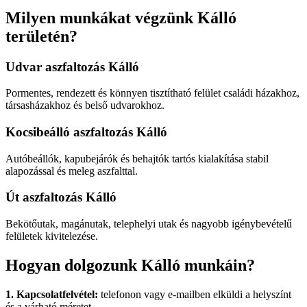
Milyen munkákat végzünk Kálló
területén?
Udvar aszfaltozás Kálló
Pormentes, rendezett és könnyen tisztítható felület családi házakhoz,
társasházakhoz és belső udvarokhoz.
Kocsibeálló aszfaltozás Kálló
Autóbeállók, kapubejárók és behajtók tartós kialakítása stabil
alapozással és meleg aszfalttal.
Út aszfaltozás Kálló
Bekötőutak, magánutak, telephelyi utak és nagyobb igénybevételű
felületek kivitelezése.
Hogyan dolgozunk Kálló munkáin?
1. Kapcsolatfelvétel:
telefonon vagy e-mailben elküldi a helyszínt
és a várható méretet.