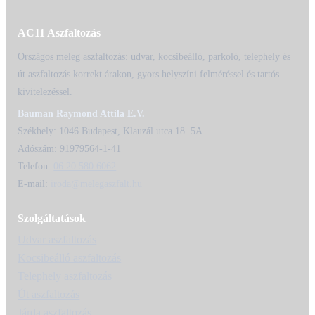
AC11 Aszfaltozás
Országos meleg aszfaltozás: udvar, kocsibeálló, parkoló, telephely és
út aszfaltozás korrekt árakon, gyors helyszíni felméréssel és tartós
kivitelezéssel.
Bauman Raymond Attila E.V.
Székhely: 1046 Budapest, Klauzál utca 18. 5A
Adószám: 91979564-1-41
Telefon:
06 20 580 6062
E-mail:
iroda@melegaszfalt.hu
Szolgáltatások
Udvar aszfaltozás
Kocsibeálló aszfaltozás
Telephely aszfaltozás
Út aszfaltozás
Járda aszfaltozás