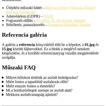
Útépítési műszaki háttér –
Magyar Útügyi Társaság (Útügyi
Műszaki Előírások)
Adatvédelem (GDPR) –
NAIH
Fogyasztói elállás –
45/2014. (II. 26.) Korm. rendelet
Békéltetés, panaszkezelés –
Budapesti Békéltető Testület
Referencia galéria
A galéria a
referencia
könyvtárból tölti be a képeket, a
01.jpg
és
15.jpg
közötti fájlnevekkel. Ez a blokk a meglévő tartalom
kiegészítése, és a korábbi referenciaanyag vizuális megjelenítését
szolgálja.
Műszaki FAQ
Milyen hőfokon történik az aszfalt bedolgozása?
Miért fontos a tapadóhíd aszfaltozás előtt?
Miért ennyire fontos a tömörítés?
Mi a hordozórétegek szerepe az aszfalt alatt?
Mekkora aszfaltvastagság ajánlott?