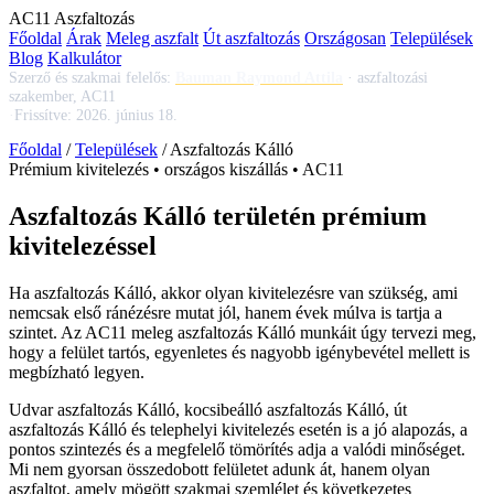
AC
11
Aszfaltozás
Főoldal
Árak
Meleg aszfalt
Út aszfaltozás
Országosan
Települések
Blog
Kalkulátor
Szerző és szakmai felelős:
Bauman Raymond Attila
·
aszfaltozási
szakember, AC11
·
Frissítve:
2026. június 18.
Főoldal
/
Települések
/
Aszfaltozás Kálló
Prémium kivitelezés • országos kiszállás • AC11
Aszfaltozás Kálló területén prémium
kivitelezéssel
Ha
aszfaltozás Kálló
, akkor olyan kivitelezésre van szükség, ami
nemcsak első ránézésre mutat jól, hanem évek múlva is tartja a
szintet. Az AC11
meleg aszfaltozás Kálló
munkáit úgy tervezi meg,
hogy a felület tartós, egyenletes és nagyobb igénybevétel mellett is
megbízható legyen.
Udvar aszfaltozás Kálló
,
kocsibeálló aszfaltozás Kálló
,
út
aszfaltozás Kálló
és telephelyi kivitelezés esetén is a jó alapozás, a
pontos szintezés és a megfelelő tömörítés adja a valódi minőséget.
Mi nem gyorsan összedobott felületet adunk át, hanem olyan
aszfaltot, amely mögött szakmai szemlélet és következetes