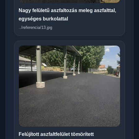
Nagy felületű aszfaltozás meleg aszfalttal,
egységes burkolattal
../referencia/13.jpg
Felújított aszfaltfelület tömörített