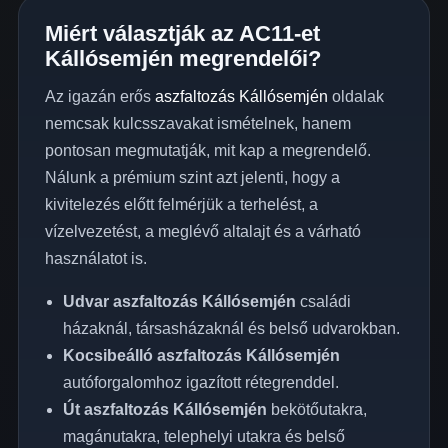
Miért választják az AC11-et
Kállósemjén megrendelői?
Az igazán erős
aszfaltozás Kállósemjén
oldalak
nemcsak kulcsszavakat ismételnek, hanem
pontosan megmutatják, mit kap a megrendelő.
Nálunk a prémium szint azt jelenti, hogy a
kivitelezés előtt felmérjük a terhelést, a
vízelvezetést, a meglévő altalajt és a várható
használatot is.
Udvar aszfaltozás Kállósemjén
családi
házaknál, társasházaknál és belső udvarokban.
Kocsibeálló aszfaltozás Kállósemjén
autóforgalomhoz igazított rétegrenddel.
Út aszfaltozás Kállósemjén
bekötőutakra,
magánutakra, telephelyi utakra és belső