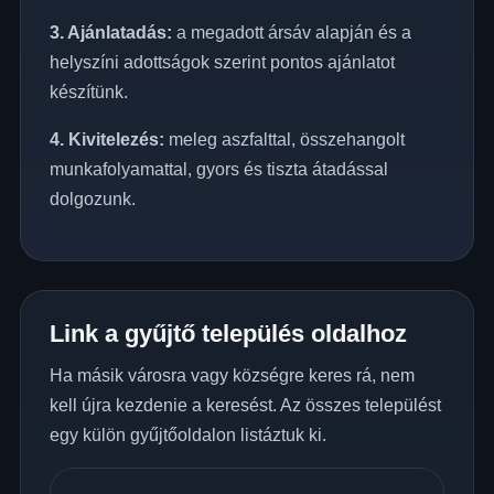
3. Ajánlatadás:
a megadott ársáv alapján és a
helyszíni adottságok szerint pontos ajánlatot
készítünk.
4. Kivitelezés:
meleg aszfalttal, összehangolt
munkafolyamattal, gyors és tiszta átadással
dolgozunk.
Link a gyűjtő település oldalhoz
Ha másik városra vagy községre keres rá, nem
kell újra kezdenie a keresést. Az összes települést
egy külön gyűjtőoldalon listáztuk ki.