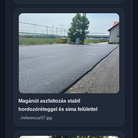
Magánút aszfaltozás stabil
hordozóréteggel és sima felülettel
../referencia/07.jpg