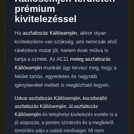
prémium
kivitelezéssel
Ha
aszfaltozás Kállósemjén
, akkor olyan
kivitelezésre van szükség, ami nemcsak első
ránézésre mutat jól, hanem évek múlva is
tartja a szintet. Az AC11
meleg aszfaltozás
Kállósemjén
munkáit úgy tervezi meg, hogy a
felület tartós, egyenletes és nagyobb
igénybevétel mellett is megbízható legyen.
Udvar aszfaltozás Kállósemjén
,
kocsibeálló
aszfaltozás Kállósemjén
,
út aszfaltozás
Kállósemjén
és telephelyi kivitelezés esetén is a
jó alapozás, a pontos szintezés és a megfelelő
tömörítés adja a valódi minőséget. Mi nem