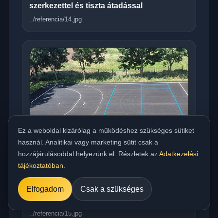
szerkezettel és tiszta átadással
../referencia/14.jpg
Ez a weboldal kizárólag a működéshez szükséges sütiket
használ. Analitikai vagy marketing sütit csak a
hozzájárulásoddal helyezünk el. Részletek az
Adatkezelési
tájékoztatóban
.
Országos meleg aszfaltozás udvarra,
Elfogadom
Csak a szükséges
beállóra, parkolóra és utakhoz
../referencia/15.jpg