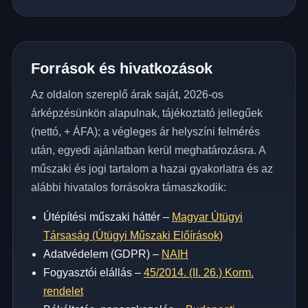
Források és hivatkozások
Az oldalon szereplő árak saját, 2026-os
árképzésünkön alapulnak, tájékoztató jellegűek
(nettó, + ÁFA); a végleges ár helyszíni felmérés
után, egyedi ajánlatban kerül meghatározásra. A
műszaki és jogi tartalom a hazai gyakorlatra és az
alábbi hivatalos forrásokra támaszkodik:
Útépítési műszaki háttér –
Magyar Útügyi
Társaság (Útügyi Műszaki Előírások)
Adatvédelem (GDPR) –
NAIH
Fogyasztói elállás –
45/2014. (II. 26.) Korm.
rendelet