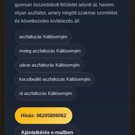
gyorsan összedobott felületet adunk át, hanem
olyan aszfaltot, amely mögött szakmai szemlélet
és következetes kivitelezés áll.
aszfaltozás Kállósemjén
meleg aszfaltozás Kállósemjén
udvar aszfaltozás Kállósemjén
kocsibeálló aszfaltozás Kállósemjén
út aszfaltozás Kállósemjén
Hívás: 06205806062
Ajánlatkérés e-mailben