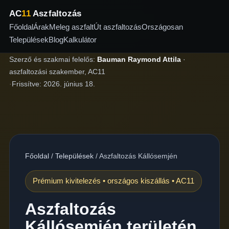
AC
11
Aszfaltozás
Főoldal
Árak
Meleg aszfalt
Út aszfaltozás
Országosan
Települések
Blog
Kalkulátor
Szerző és szakmai felelős:
Bauman Raymond Attila
·
aszfaltozási szakember, AC11
·
Frissítve:
2026. június 18.
Főoldal
/
Települések
/
Aszfaltozás Kállósemjén
Prémium kivitelezés • országos kiszállás • AC11
Aszfaltozás
Kállósemjén területén