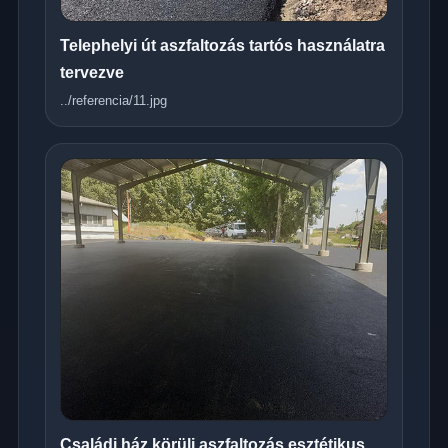
Telephelyi út aszfaltozás tartós használatra
tervezve
../referencia/11.jpg
Családi ház körüli aszfaltozás esztétikus