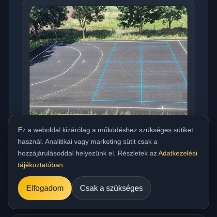
Ez a weboldal kizárólag a működéshez szükséges sütiket
használ. Analitikai vagy marketing sütit csak a
Országos meleg aszfaltozás udvarra,
hozzájárulásoddal helyezünk el. Részletek az
Adatkezelési
beállóra, parkolóra és utakhoz
tájékoztatóban
.
../referencia/15.jpg
Elfogadom
Csak a szükséges