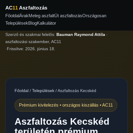
AC
11
Aszfaltozás
Főoldal
Árak
Meleg aszfalt
Út aszfaltozás
Országosan
Települések
Blog
Kalkulátor
Szerző és szakmai felelős:
Bauman Raymond Attila
·
aszfaltozási szakember, AC11
·
Frissítve:
2026. június 18.
Főoldal
/
Települések
/
Aszfaltozás Kecskéd
Prémium kivitelezés • országos kiszállás • AC11
Aszfaltozás Kecskéd
területén prémium