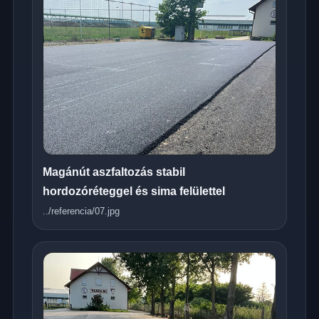
Magánút aszfaltozás stabil
hordozóréteggel és sima felülettel
../referencia/07.jpg