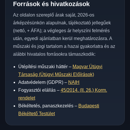
Források és hivatkozások
Az oldalon szereplő árak saját, 2026-os
árképzésünkön alapulnak, tájékoztató jellegűek
(nettó, + ÁFA); a végleges ár helyszíni felmérés
után, egyedi ajánlatban kerül meghatározásra. A
műszaki és jogi tartalom a hazai gyakorlatra és az
alábbi hivatalos forrásokra támaszkodik:
Útépítési műszaki háttér –
Magyar Útügyi
Társaság (Útügyi Műszaki Előírások)
Adatvédelem (GDPR) –
NAIH
Fogyasztói elállás –
45/2014. (II. 26.) Korm.
rendelet
Békéltetés, panaszkezelés –
Budapesti
Békéltető Testület