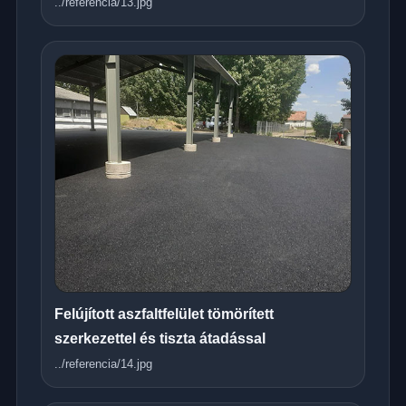
../referencia/13.jpg
Felújított aszfaltfelület tömörített
szerkezettel és tiszta átadással
../referencia/14.jpg