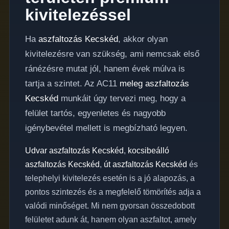
kivitelezéssel
Ha
aszfaltozás Kecskéd
, akkor olyan
kivitelezésre van szükség, ami nemcsak első
ránézésre mutat jól, hanem évek múlva is
tartja a szintet. Az AC11
meleg aszfaltozás
Kecskéd
munkáit úgy tervezi meg, hogy a
felület tartós, egyenletes és nagyobb
igénybevétel mellett is megbízható legyen.
Udvar aszfaltozás Kecskéd
,
kocsibeálló
aszfaltozás Kecskéd
,
út aszfaltozás Kecskéd
és
telephelyi kivitelezés esetén is a jó alapozás, a
pontos szintezés és a megfelelő tömörítés adja a
valódi minőséget. Mi nem gyorsan összedobott
felületet adunk át, hanem olyan aszfaltot, amely