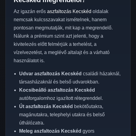
Az igazán erős
aszfaltozás Kecskéd
oldalak
nemcsak kulcsszavakat ismételnek, hanem
pontosan megmutatják, mit kap a megrendelő.
Nálunk a prémium szint azt jelenti, hogy a
kivitelezés előtt felmérjük a terhelést, a
vízelvezetést, a meglévő altalajt és a várható
használatot is.
Udvar aszfaltozás Kecskéd
családi házaknál,
társasházaknál és belső udvarokban.
Kocsibeálló aszfaltozás Kecskéd
autóforgalomhoz igazított rétegrenddel.
Út aszfaltozás Kecskéd
bekötőutakra,
magánutakra, telephelyi utakra és belső
úthálózatra.
Meleg aszfaltozás Kecskéd
gyors