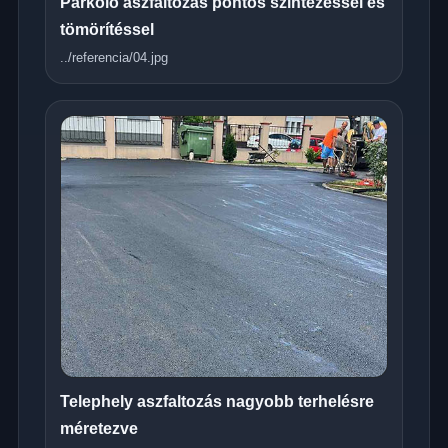
Parkoló aszfaltozás pontos szintezéssel és
tömörítéssel
../referencia/04.jpg
Telephely aszfaltozás nagyobb terhelésre
méretezve