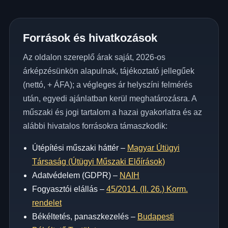
Források és hivatkozások
Az oldalon szereplő árak saját, 2026-os
árképzésünkön alapulnak, tájékoztató jellegűek
(nettó, + ÁFA); a végleges ár helyszíni felmérés
után, egyedi ajánlatban kerül meghatározásra. A
műszaki és jogi tartalom a hazai gyakorlatra és az
alábbi hivatalos forrásokra támaszkodik:
Útépítési műszaki háttér –
Magyar Útügyi
Társaság (Útügyi Műszaki Előírások)
Adatvédelem (GDPR) –
NAIH
Fogyasztói elállás –
45/2014. (II. 26.) Korm.
rendelet
Békéltetés, panaszkezelés –
Budapesti