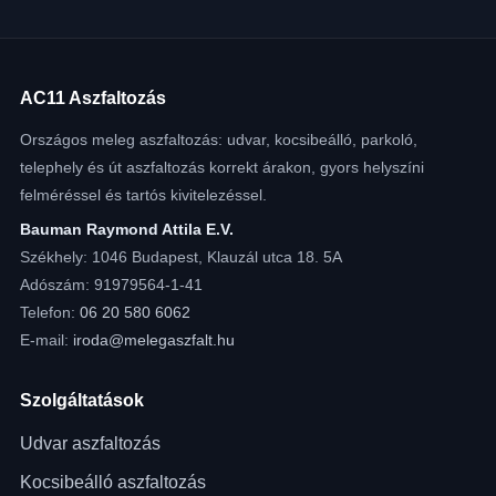
AC11 Aszfaltozás
Országos meleg aszfaltozás: udvar, kocsibeálló, parkoló,
telephely és út aszfaltozás korrekt árakon, gyors helyszíni
felméréssel és tartós kivitelezéssel.
Bauman Raymond Attila E.V.
Székhely: 1046 Budapest, Klauzál utca 18. 5A
Adószám: 91979564-1-41
Telefon:
06 20 580 6062
E-mail:
iroda@melegaszfalt.hu
Szolgáltatások
Udvar aszfaltozás
Kocsibeálló aszfaltozás