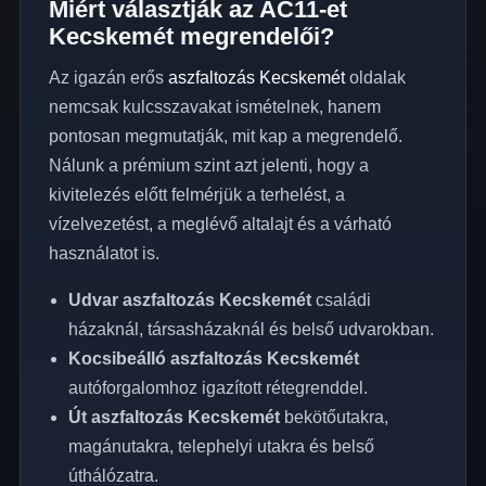
Miért választják az AC11-et
Kecskemét megrendelői?
Az igazán erős
aszfaltozás Kecskemét
oldalak
nemcsak kulcsszavakat ismételnek, hanem
pontosan megmutatják, mit kap a megrendelő.
Nálunk a prémium szint azt jelenti, hogy a
kivitelezés előtt felmérjük a terhelést, a
vízelvezetést, a meglévő altalajt és a várható
használatot is.
Udvar aszfaltozás Kecskemét
családi
házaknál, társasházaknál és belső udvarokban.
Kocsibeálló aszfaltozás Kecskemét
autóforgalomhoz igazított rétegrenddel.
Út aszfaltozás Kecskemét
bekötőutakra,
magánutakra, telephelyi utakra és belső
úthálózatra.