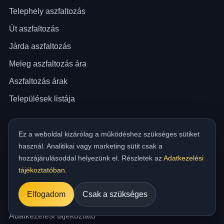
Telephely aszfaltozás
Út aszfaltozás
Járda aszfaltozás
Meleg aszfaltozás ára
Aszfaltozás árak
Települések listája
Cég és információ
Ez a weboldal kizárólag a működéshez szükséges sütiket
Rólunk
használ. Analitikai vagy marketing sütit csak a
hozzájárulásoddal helyezünk el. Részletek az
Adatkezelési
Blog
tájékoztatóban
.
Kapcsolat & ajánlatkérés
Elfogadom
Csak a szükséges
Impresszum
Adatkezelési tájékoztató