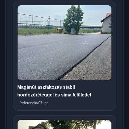
Magánút aszfaltozás stabil
hordozóréteggel és sima felülettel
../referencia/07.jpg