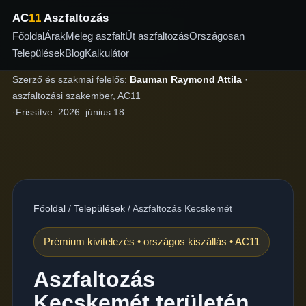
AC
11
Aszfaltozás
Főoldal
Árak
Meleg aszfalt
Út aszfaltozás
Országosan
Települések
Blog
Kalkulátor
Szerző és szakmai felelős:
Bauman Raymond Attila
·
aszfaltozási szakember, AC11
·
Frissítve:
2026. június 18.
Főoldal
/
Települések
/
Aszfaltozás Kecskemét
Prémium kivitelezés • országos kiszállás • AC11
Aszfaltozás
Kecskemét területén