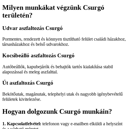
Milyen munkákat végzünk Csurgó
területén?
Udvar aszfaltozás Csurgó
Pormentes, rendezett és könnyen tisztítható felület családi házakhoz,
társasházakhoz és belső udvarokhoz.
Kocsibeálló aszfaltozás Csurgó
Autóbeállók, kapubejárók és behajtók tartós kialakítása stabil
alapozással és meleg aszfalttal.
Út aszfaltozás Csurgó
Bekötőutak, magánutak, telephelyi utak és nagyobb igénybevételű
felületek kivitelezése.
Hogyan dolgozunk Csurgó munkáin?
1. Kapcsolatfelvétel:
telefonon vagy e-mailben elküldi a helyszínt
és a várható méretet.