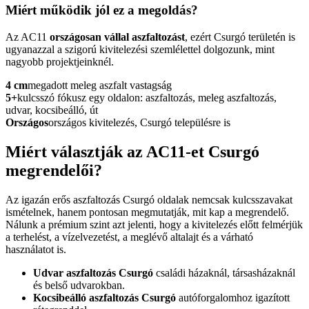
Miért működik jól ez a megoldás?
Az AC11
országosan vállal aszfaltozást
, ezért Csurgó területén is
ugyanazzal a szigorú kivitelezési szemlélettel dolgozunk, mint
nagyobb projektjeinknél.
4 cm
megadott meleg aszfalt vastagság
5+
kulcsszó fókusz egy oldalon: aszfaltozás, meleg aszfaltozás,
udvar, kocsibeálló, út
Országos
országos kivitelezés, Csurgó településre is
Miért választják az AC11-et Csurgó
megrendelői?
Az igazán erős
aszfaltozás Csurgó
oldalak nemcsak kulcsszavakat
ismételnek, hanem pontosan megmutatják, mit kap a megrendelő.
Nálunk a prémium szint azt jelenti, hogy a kivitelezés előtt felmérjük
a terhelést, a vízelvezetést, a meglévő altalajt és a várható
használatot is.
Udvar aszfaltozás Csurgó
családi házaknál, társasházaknál
és belső udvarokban.
Kocsibeálló aszfaltozás Csurgó
autóforgalomhoz igazított