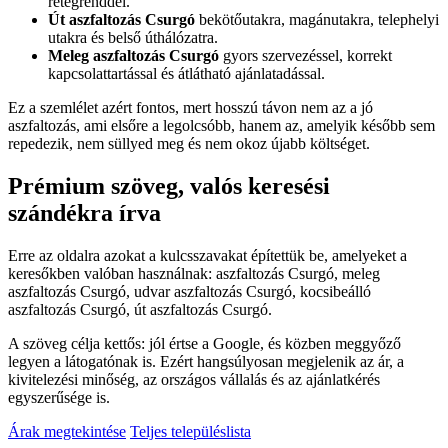
rétegrenddel.
Út aszfaltozás Csurgó
bekötőutakra, magánutakra, telephelyi
utakra és belső úthálózatra.
Meleg aszfaltozás Csurgó
gyors szervezéssel, korrekt
kapcsolattartással és átlátható ajánlatadással.
Ez a szemlélet azért fontos, mert hosszú távon nem az a jó
aszfaltozás, ami elsőre a legolcsóbb, hanem az, amelyik később sem
repedezik, nem süllyed meg és nem okoz újabb költséget.
Prémium szöveg, valós keresési
szándékra írva
Erre az oldalra azokat a kulcsszavakat építettük be, amelyeket a
keresőkben valóban használnak:
aszfaltozás Csurgó
,
meleg
aszfaltozás Csurgó
,
udvar aszfaltozás Csurgó
,
kocsibeálló
aszfaltozás Csurgó
,
út aszfaltozás Csurgó
.
A szöveg célja kettős: jól értse a Google, és közben meggyőző
legyen a látogatónak is. Ezért hangsúlyosan megjelenik az ár, a
kivitelezési minőség, az országos vállalás és az ajánlatkérés
egyszerűsége is.
Árak megtekintése
Teljes településlista