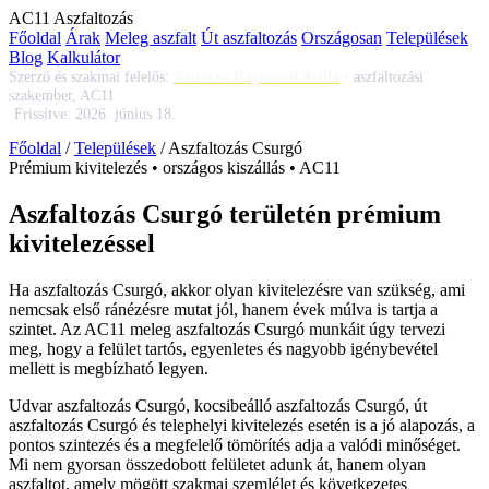
AC
11
Aszfaltozás
Főoldal
Árak
Meleg aszfalt
Út aszfaltozás
Országosan
Települések
Blog
Kalkulátor
Szerző és szakmai felelős:
Bauman Raymond Attila
·
aszfaltozási
szakember, AC11
·
Frissítve:
2026. június 18.
Főoldal
/
Települések
/
Aszfaltozás Csurgó
Prémium kivitelezés • országos kiszállás • AC11
Aszfaltozás Csurgó területén prémium
kivitelezéssel
Ha
aszfaltozás Csurgó
, akkor olyan kivitelezésre van szükség, ami
nemcsak első ránézésre mutat jól, hanem évek múlva is tartja a
szintet. Az AC11
meleg aszfaltozás Csurgó
munkáit úgy tervezi
meg, hogy a felület tartós, egyenletes és nagyobb igénybevétel
mellett is megbízható legyen.
Udvar aszfaltozás Csurgó
,
kocsibeálló aszfaltozás Csurgó
,
út
aszfaltozás Csurgó
és telephelyi kivitelezés esetén is a jó alapozás, a
pontos szintezés és a megfelelő tömörítés adja a valódi minőséget.
Mi nem gyorsan összedobott felületet adunk át, hanem olyan
aszfaltot, amely mögött szakmai szemlélet és következetes