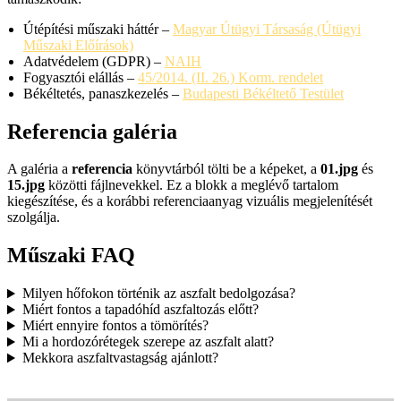
Útépítési műszaki háttér –
Magyar Útügyi Társaság (Útügyi
Műszaki Előírások)
Adatvédelem (GDPR) –
NAIH
Fogyasztói elállás –
45/2014. (II. 26.) Korm. rendelet
Békéltetés, panaszkezelés –
Budapesti Békéltető Testület
Referencia galéria
A galéria a
referencia
könyvtárból tölti be a képeket, a
01.jpg
és
15.jpg
közötti fájlnevekkel. Ez a blokk a meglévő tartalom
kiegészítése, és a korábbi referenciaanyag vizuális megjelenítését
szolgálja.
Műszaki FAQ
Milyen hőfokon történik az aszfalt bedolgozása?
Miért fontos a tapadóhíd aszfaltozás előtt?
Miért ennyire fontos a tömörítés?
Mi a hordozórétegek szerepe az aszfalt alatt?
Mekkora aszfaltvastagság ajánlott?