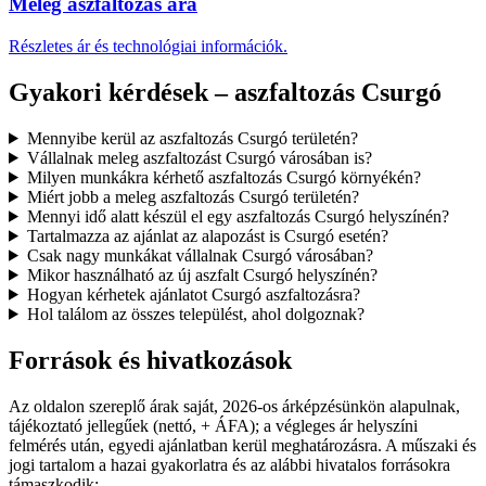
Meleg aszfaltozás ára
Részletes ár és technológiai információk.
Gyakori kérdések – aszfaltozás Csurgó
Mennyibe kerül az aszfaltozás Csurgó területén?
Vállalnak meleg aszfaltozást Csurgó városában is?
Milyen munkákra kérhető aszfaltozás Csurgó környékén?
Miért jobb a meleg aszfaltozás Csurgó területén?
Mennyi idő alatt készül el egy aszfaltozás Csurgó helyszínén?
Tartalmazza az ajánlat az alapozást is Csurgó esetén?
Csak nagy munkákat vállalnak Csurgó városában?
Mikor használható az új aszfalt Csurgó helyszínén?
Hogyan kérhetek ajánlatot Csurgó aszfaltozásra?
Hol találom az összes települést, ahol dolgoznak?
Források és hivatkozások
Az oldalon szereplő árak saját, 2026-os árképzésünkön alapulnak,
tájékoztató jellegűek (nettó, + ÁFA); a végleges ár helyszíni
felmérés után, egyedi ajánlatban kerül meghatározásra. A műszaki és
jogi tartalom a hazai gyakorlatra és az alábbi hivatalos forrásokra
támaszkodik: