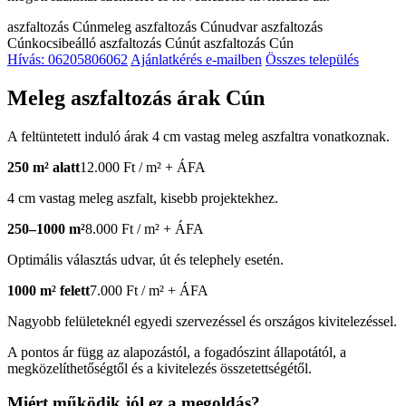
aszfaltozás Cún
meleg aszfaltozás Cún
udvar aszfaltozás
Cún
kocsibeálló aszfaltozás Cún
út aszfaltozás Cún
Hívás: 06205806062
Ajánlatkérés e-mailben
Összes település
Meleg aszfaltozás árak Cún
A feltüntetett induló árak 4 cm vastag meleg aszfaltra vonatkoznak.
250 m² alatt
12.000 Ft / m² + ÁFA
4 cm vastag meleg aszfalt, kisebb projektekhez.
250–1000 m²
8.000 Ft / m² + ÁFA
Optimális választás udvar, út és telephely esetén.
1000 m² felett
7.000 Ft / m² + ÁFA
Nagyobb felületeknél egyedi szervezéssel és országos kivitelezéssel.
A pontos ár függ az alapozástól, a fogadószint állapotától, a
megközelíthetőségtől és a kivitelezés összetettségétől.
Miért működik jól ez a megoldás?