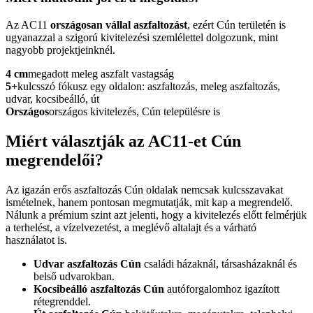
Az AC11
országosan vállal aszfaltozást
, ezért Cún területén is
ugyanazzal a szigorú kivitelezési szemlélettel dolgozunk, mint
nagyobb projektjeinknél.
4 cm
megadott meleg aszfalt vastagság
5+
kulcsszó fókusz egy oldalon: aszfaltozás, meleg aszfaltozás,
udvar, kocsibeálló, út
Országos
országos kivitelezés, Cún településre is
Miért választják az AC11-et Cún
megrendelői?
Az igazán erős
aszfaltozás Cún
oldalak nemcsak kulcsszavakat
ismételnek, hanem pontosan megmutatják, mit kap a megrendelő.
Nálunk a prémium szint azt jelenti, hogy a kivitelezés előtt felmérjük
a terhelést, a vízelvezetést, a meglévő altalajt és a várható
használatot is.
Udvar aszfaltozás Cún
családi házaknál, társasházaknál és
belső udvarokban.
Kocsibeálló aszfaltozás Cún
autóforgalomhoz igazított
rétegrenddel.