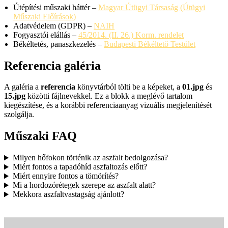
Útépítési műszaki háttér –
Magyar Útügyi Társaság (Útügyi
Műszaki Előírások)
Adatvédelem (GDPR) –
NAIH
Fogyasztói elállás –
45/2014. (II. 26.) Korm. rendelet
Békéltetés, panaszkezelés –
Budapesti Békéltető Testület
Referencia galéria
A galéria a
referencia
könyvtárból tölti be a képeket, a
01.jpg
és
15.jpg
közötti fájlnevekkel. Ez a blokk a meglévő tartalom
kiegészítése, és a korábbi referenciaanyag vizuális megjelenítését
szolgálja.
Műszaki FAQ
Milyen hőfokon történik az aszfalt bedolgozása?
Miért fontos a tapadóhíd aszfaltozás előtt?
Miért ennyire fontos a tömörítés?
Mi a hordozórétegek szerepe az aszfalt alatt?
Mekkora aszfaltvastagság ajánlott?