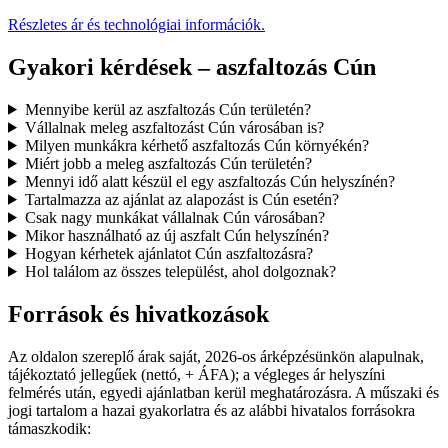
Részletes ár és technológiai információk.
Gyakori kérdések – aszfaltozás Cún
Mennyibe kerül az aszfaltozás Cún területén?
Vállalnak meleg aszfaltozást Cún városában is?
Milyen munkákra kérhető aszfaltozás Cún környékén?
Miért jobb a meleg aszfaltozás Cún területén?
Mennyi idő alatt készül el egy aszfaltozás Cún helyszínén?
Tartalmazza az ajánlat az alapozást is Cún esetén?
Csak nagy munkákat vállalnak Cún városában?
Mikor használható az új aszfalt Cún helyszínén?
Hogyan kérhetek ajánlatot Cún aszfaltozásra?
Hol találom az összes települést, ahol dolgoznak?
Források és hivatkozások
Az oldalon szereplő árak saját, 2026-os árképzésünkön alapulnak,
tájékoztató jellegűek (nettó, + ÁFA); a végleges ár helyszíni
felmérés után, egyedi ajánlatban kerül meghatározásra. A műszaki és
jogi tartalom a hazai gyakorlatra és az alábbi hivatalos forrásokra
támaszkodik: