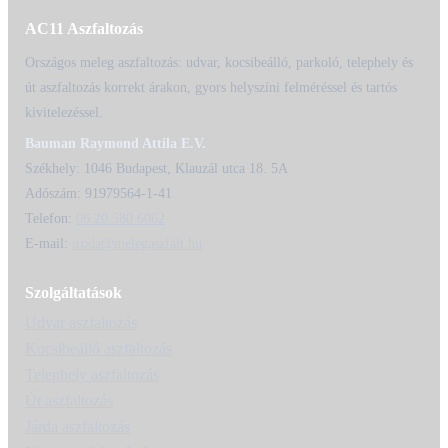
AC11 Aszfaltozás
Országos meleg aszfaltozás: udvar, kocsibeálló, parkoló, telephely és
út aszfaltozás korrekt árakon, gyors helyszíni felméréssel és tartós
kivitelezéssel.
Bauman Raymond Attila E.V.
Székhely: 1046 Budapest, Klauzál utca 18. 5A
Adószám: 91979564-1-41
Telefon:
06 20 580 6062
E-mail:
iroda@melegaszfalt.hu
Szolgáltatások
Udvar aszfaltozás
Kocsibeálló aszfaltozás
Telephely aszfaltozás
Út aszfaltozás
Járda aszfaltozás