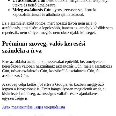
Út aszfaltozás Cún
bekötőutakra, magánutakra, telephelyi
utakra és belső úthálózatra.
Meleg aszfaltozás Cún
gyors szervezéssel, korrekt
kapcsolattartással és átlátható ajánlatadással.
Ez a szemlélet azért fontos, mert hosszú távon nem az a jó
aszfaltozás, ami elsőre a legolcsóbb, hanem az, amelyik később sem
repedezik, nem süllyed meg és nem okoz újabb költséget.
Prémium szöveg, valós keresési
szándékra írva
Erre az oldalra azokat a kulcsszavakat építettük be, amelyeket a
keresőkben valóban használnak:
aszfaltozás Cún
,
meleg aszfaltozás
Cún
,
udvar aszfaltozás Cún
,
kocsibeálló aszfaltozás Cún
,
út
aszfaltozás Cún
.
A szöveg célja kettős: jól értse a Google, és közben meggyőző
legyen a látogatónak is. Ezért hangsúlyosan megjelenik az ár, a
kivitelezési minőség, az országos vállalás és az ajánlatkérés
egyszerűsége is.
Árak megtekintése
Teljes településlista