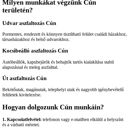
Milyen munkákat végzünk Cún
területén?
Udvar aszfaltozás Cún
Pormentes, rendezett és könnyen tisztítható felület családi házakhoz,
társasházakhoz és belső udvarokhoz.
Kocsibeálló aszfaltozás Cún
Autóbeállók, kapubejárók és behajtók tartós kialakítása stabil
alapozással és meleg aszfalttal.
Út aszfaltozás Cún
Bekötőutak, magánutak, telephelyi utak és nagyobb igénybevételű
felületek kivitelezése.
Hogyan dolgozunk Cún munkáin?
1. Kapcsolatfelvétel:
telefonon vagy e-mailben elküldi a helyszínt
és a várható méretet.