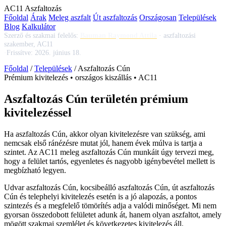
AC
11
Aszfaltozás
Főoldal
Árak
Meleg aszfalt
Út aszfaltozás
Országosan
Települések
Blog
Kalkulátor
Szerző és szakmai felelős:
Bauman Raymond Attila
·
aszfaltozási
szakember, AC11
·
Frissítve:
2026. június 18.
Főoldal
/
Települések
/
Aszfaltozás Cún
Prémium kivitelezés • országos kiszállás • AC11
Aszfaltozás Cún területén prémium
kivitelezéssel
Ha
aszfaltozás Cún
, akkor olyan kivitelezésre van szükség, ami
nemcsak első ránézésre mutat jól, hanem évek múlva is tartja a
szintet. Az AC11
meleg aszfaltozás Cún
munkáit úgy tervezi meg,
hogy a felület tartós, egyenletes és nagyobb igénybevétel mellett is
megbízható legyen.
Udvar aszfaltozás Cún
,
kocsibeálló aszfaltozás Cún
,
út aszfaltozás
Cún
és telephelyi kivitelezés esetén is a jó alapozás, a pontos
szintezés és a megfelelő tömörítés adja a valódi minőséget. Mi nem
gyorsan összedobott felületet adunk át, hanem olyan aszfaltot, amely
mögött szakmai szemlélet és következetes kivitelezés áll.