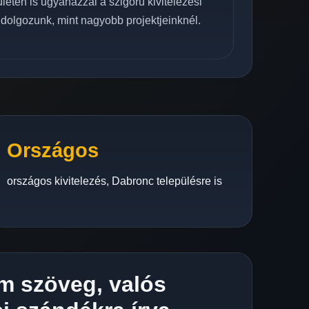
letén is ugyanazzal a szigorú kivitelezési
 dolgozunk, mint nagyobb projektjeinknél.
Országos
országos kivitelezés, Dabronc településre is
m szöveg, valós