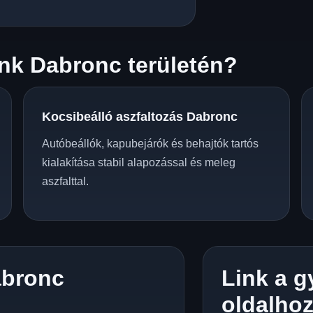
nk Dabronc területén?
Kocsibeálló aszfaltozás Dabronc
Autóbeállók, kapubejárók és behajtók tartós
kialakítása stabil alapozással és meleg
aszfalttal.
abronc
Link a g
oldalho