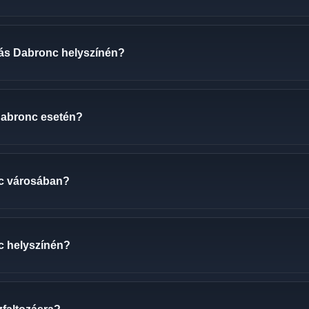
ozás Dabronc helyszínén?
 Dabronc esetén?
c városában?
nc helyszínén?