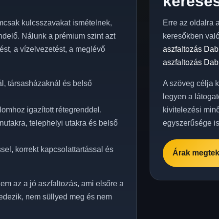
keresés
csak kulcsszavakat ismételnek,
Erre az oldalra 
delő. Nálunk a prémium szint azt
keresőkben val
elést, a vízelvezetést, a meglévő
aszfaltozás Dab
aszfaltozás Dab
l, társasházaknál és belső
A szöveg célja 
legyen a látogat
omhoz igazított rétegrenddel.
kivitelezési min
utakra, telephelyi utakra és belső
egyszerűsége is
el, korrekt kapcsolattartással és
Árak megtek
em az a jó aszfaltozás, ami elsőre a
edezik, nem süllyed meg és nem