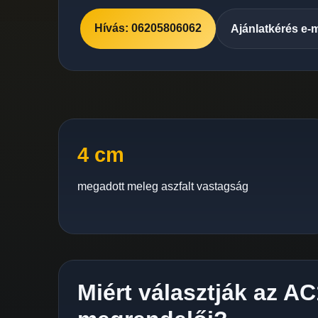
Hívás: 06205806062
Ajánlatkérés e-
4 cm
megadott meleg aszfalt vastagság
Miért választják az A