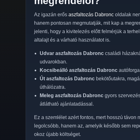
megrendelői?
Az igazán erős
aszfaltozás Dabronc
oldalak nem
hanem pontosan megmutatják, mit kap a megren
jelenti, hogy a kivitelezés előtt felmérjük a terh
altalajt és a várható használatot is.
Udvar aszfaltozás Dabronc
családi házakná
udvarokban.
Kocsibeálló aszfaltozás Dabronc
autóforgal
Út aszfaltozás Dabronc
bekötőutakra, magán
úthálózatra.
Meleg aszfaltozás Dabronc
gyors szervezéss
átlátható ajánlatadással.
Ez a szemlélet azért fontos, mert hosszú távon n
legolcsóbb, hanem az, amelyik később sem rep
okoz újabb költséget.