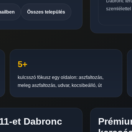
Dabronc terü
szemlélettel
mailben
Összes település
5+
kulcsszó fókusz egy oldalon: aszfaltozás,
meleg aszfaltozás, udvar, kocsibeálló, út
C11-et Dabronc
Prémiu