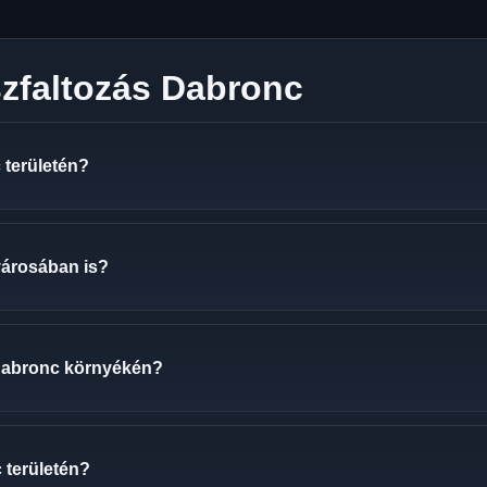
szfaltozás Dabronc
 területén?
városában is?
 Dabronc környékén?
 területén?