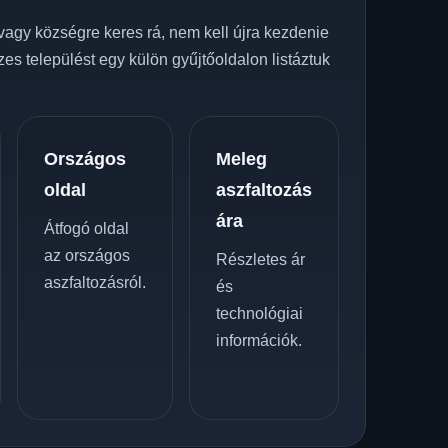
vagy községre keres rá, nem kell újra kezdenie
zes települést egy külön gyűjtőoldalon listáztuk
Országos
Meleg
oldal
aszfaltozás
ára
Átfogó oldal
az országos
Részletes ár
aszfaltozásról.
és
technológiai
információk.