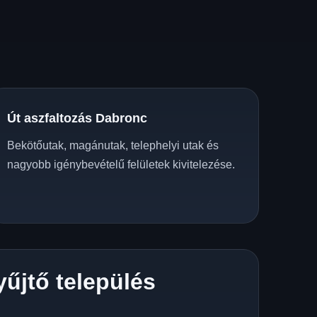
Út aszfaltozás Dabronc
Bekötőutak, magánutak, telephelyi utak és
nagyobb igénybevételű felületek kivitelezése.
yűjtő település
z