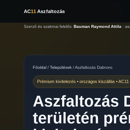
AC
11
Aszfaltozás
Szerző és szakmai felelős:
Bauman Raymond Attila
·
as
Főoldal
/
Települések
/
Aszfaltozás Dabronc
Prémium kivitelezés • országos kiszállás • AC11
Aszfaltozás
területén pr