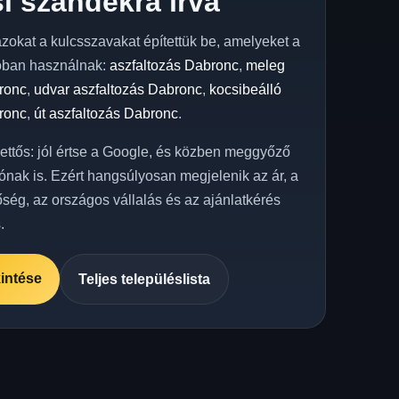
i szándékra írva
azokat a kulcsszavakat építettük be, amelyeket a
óban használnak:
aszfaltozás Dabronc
,
meleg
ronc
,
udvar aszfaltozás Dabronc
,
kocsibeálló
ronc
,
út aszfaltozás Dabronc
.
kettős: jól értse a Google, és közben meggyőző
ónak is. Ezért hangsúlyosan megjelenik az ár, a
őség, az országos vállalás és az ajánlatkérés
.
intése
Teljes településlista