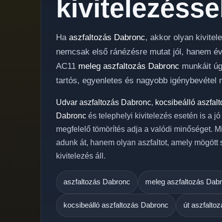
kivitelezésse
Ha
aszfaltozás Dabronc
, akkor olyan kivite
nemcsak első ránézésre mutat jól, hanem évek
AC11
meleg aszfaltozás Dabronc
munkáit úgy
tartós, egyenletes és nagyobb igénybevétel m
Udvar aszfaltozás Dabronc
,
kocsibeálló aszfal
Dabronc
és telephelyi kivitelezés esetén is a j
megfelelő tömörítés adja a valódi minőséget. M
adunk át, hanem olyan aszfaltot, amely mögött
kivitelezés áll.
aszfaltozás Dabronc
meleg aszfaltozás Dab
kocsibeálló aszfaltozás Dabronc
út aszfalto