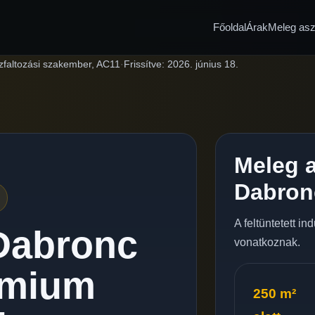
Főoldal
Árak
Meleg aszf
zfaltozási szakember, AC11
·
Frissítve:
2026. június 18.
Meleg a
Dabron
A feltüntetett i
 Dabronc
vonatkoznak.
émium
250 m²