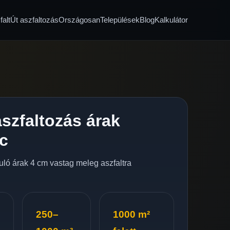
alt
Út aszfaltozás
Országosan
Települések
Blog
Kalkulátor
szfaltozás árak
c
nduló árak 4 cm vastag meleg aszfaltra
250–
1000 m²