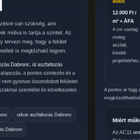
l
alatt
12.000 Ft /
m² + ÁFA
lezésre van szükség, ami
4 cm vastag
 múlva is tartja a szintet. Az
meleg
 tervezi meg, hogy a felület
aszfalt,
ellett is megbízható legyen.
kisebb
projektekhez
tozás Dabronc
,
út aszfaltozás
ó alapozás, a pontos szintezés és a
i nem gyorsan összedobott felületet
A pontos ár függ a
 szakmai szemlélet és következetes
megközelíthetőség
ronc
udvar aszfaltozás Dabronc
Miért műk
zás Dabronc
Az AC11
or