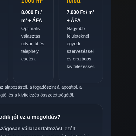
1000 m²
felett
8.000 Ft /
7.000 Ft / m²
m² + ÁFA
+ ÁFA
Optimális
Nagyobb
választás
felületeknél
udvar, út és
egyedi
telephely
szervezéssel
.
esetén.
és országos
kivitelezéssel.
z alapozástól, a fogadószint állapotától, a
től és a kivitelezés összetettségétől.
ödik jól ez a megoldás?
szágosan vállal aszfaltozást
, ezért